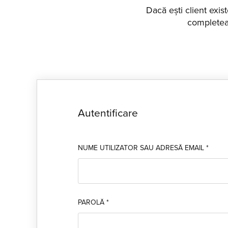
Dacă ești client exis
completeaz
Autentificare
NUME UTILIZATOR SAU ADRESĂ EMAIL
*
PAROLĂ
*