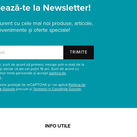
ază-te la Newsletter!
urent cu cele mai noi produse, articole,
evenimente și oferte speciale!
TRIMITE
re, sunt de acord să primesc mesaje prin e-mail de la
și declar că am cel puțin 16 ani. Sunt de acord cu
elor mele personale și accept
politica de
e
.
este protejat de reCAPTCHA și i se aplică
Politica de
te Google
precum și
Termenii și Condițiile Google
.
INFO UTILE