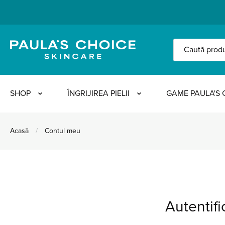
SHOP
ÎNGRIJIREA PIELII
GAME PAULA'S 
Acasă
/
Contul meu
Autentifi