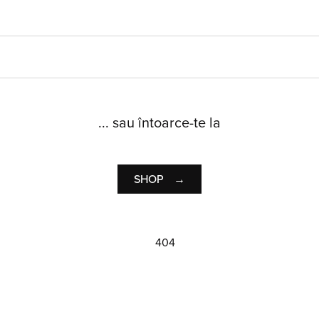
... sau întoarce-te la
SHOP
→