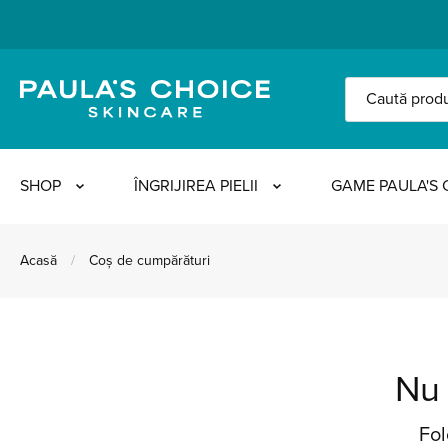
SHOP
ÎNGRIJIREA PIELII
GAME PAULA'S 
Acasă
/
Coș de cumpărături
Nu 
Fol