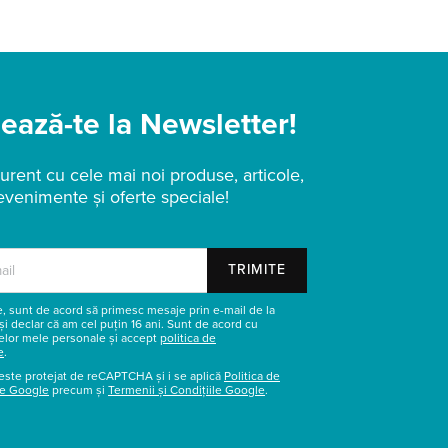
ază-te la Newsletter!
urent cu cele mai noi produse, articole,
evenimente și oferte speciale!
TRIMITE
re, sunt de acord să primesc mesaje prin e-mail de la
și declar că am cel puțin 16 ani. Sunt de acord cu
elor mele personale și accept
politica de
e
.
este protejat de reCAPTCHA și i se aplică
Politica de
te Google
precum și
Termenii și Condițiile Google
.