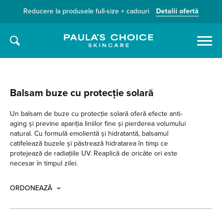
Reducere la produsele full-size + cadouri
Detalii ofertă
Caută
Balsam buze cu protecție solară
Un balsam de buze cu protecție solară oferă efecte anti-
aging și previne apariția liniilor fine și pierderea volumului
natural. Cu formulă emolientă și hidratantă, balsamul
catifelează buzele și păstrează hidratarea în timp ce
protejează de radiațiile UV. Reaplică de oricâte ori este
necesar în timpul zilei.
ORDONEAZĂ