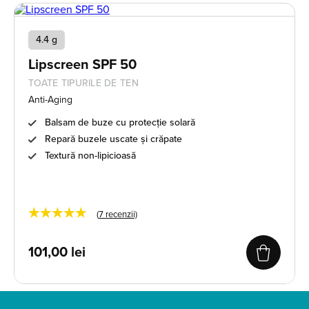
4.4 g
Lipscreen SPF 50
TOATE TIPURILE DE TEN
Anti-Aging
Balsam de buze cu protecție solară
Repară buzele uscate și crăpate
Textură non-lipicioasă
★★★★★
(
7
recenzii)
101,00
lei