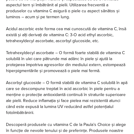
aspectul tern și îmbătrânit al pielii. Utilizarea frecventă a
produselor cu vitamina C asigură o piele cu aspect sănătos și
luminos – acum și pe termen lung.
Acidul ascorbic este forma cea mai cunoscută de vitamina C, însă
există și alți derivați de vitamina C: 3-O acid ethyl ascorbic,
tetrahexyldecyl ascorbate, ascorbyl glucoside, etc.
Tetrahexyldecyl ascorbate – O formă foarte stabilă de vitamina C
solubilă în ulei care pătrunde mai adânc în piele și ajută la
protejarea împotriva agresorilor din mediului extern, estompează
hiperpigmentările și promovează o piele mai fermă.
Ascorbyl glucoside – O formă stabilă de vitamina C solubilă în apă
care se descompune treptat în acid ascorbic în piele pentru a
menține o protecție antioxidantă continuă în straturile superioare
ale pielii. Reduce inflamația și face pielea mai rezistentă atunci
când este expusă la lumina UV reducând astfel potențialul
fotoîmbătrânirii.
Descoperă produsele cu vitamina C de la Paula’s Choice și alege
în funcție de nevoile tenului și de preferințe. Produsele noastre