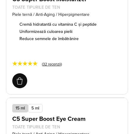
TOATE TIPURILE DE TEN
Piele ternă / Anti-Aging / Hiperpigmentare
Cremă hidratantă cu vitamina C și peptide
Uniformizează culoarea pielii
Reduce semnele de îmbătrânire
★★★★★
(
32
recenzii)
15 ml
5 ml
C5 Super Boost Eye Cream
TOATE TIPURILE DE TEN