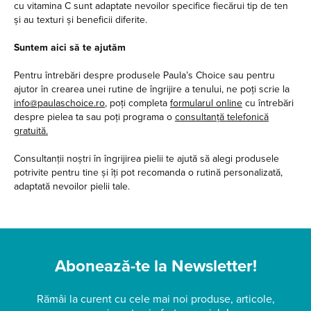
cu vitamina C sunt adaptate nevoilor specifice fiecărui tip de ten
și au texturi și beneficii diferite.
Suntem aici să te ajutăm
Pentru întrebări despre produsele Paula’s Choice sau pentru
ajutor în crearea unei rutine de îngrijire a tenului, ne poți scrie la
info@paulaschoice.ro
, poți completa
formularul online
cu întrebări
despre pielea ta sau poți programa o
consultanță telefonică
gratuită.
Consultanții noștri în îngrijirea pielii te ajută să alegi produsele
potrivite pentru tine și îți pot recomanda o rutină personalizată,
adaptată nevoilor pielii tale.
Abonează-te la Newsletter!
Rămâi la curent cu cele mai noi produse, articole,