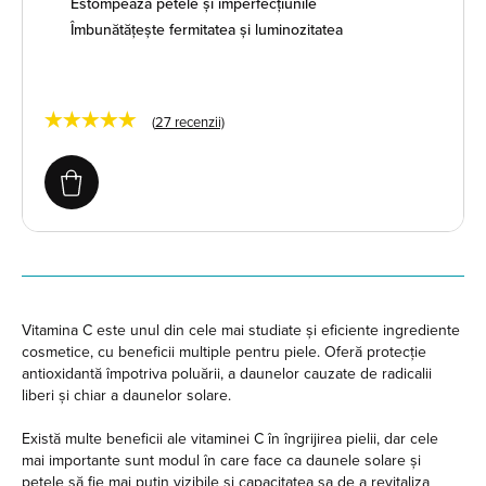
Estompează petele și imperfecțiunile
Îmbunătățește fermitatea și luminozitatea
★★★★★
(
27
recenzii)
Vitamina C este unul din cele mai studiate și eficiente ingrediente
cosmetice, cu beneficii multiple pentru piele. Oferă protecție
antioxidantă împotriva poluării, a daunelor cauzate de radicalii
liberi și chiar a daunelor solare.
Există multe beneficii ale vitaminei C în îngrijirea pielii, dar cele
mai importante sunt modul în care face ca daunele solare și
petele să fie mai puțin vizibile și capacitatea sa de a revitaliza