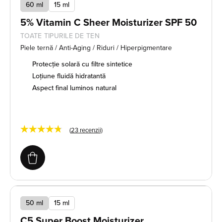
60 ml
15 ml
5% Vitamin C Sheer Moisturizer SPF 50
TOATE TIPURILE DE TEN
Piele ternă / Anti-Aging / Riduri / Hiperpigmentare
Protecție solară cu filtre sintetice
Loțiune fluidă hidratantă
Aspect final luminos natural
★★★★★
(
23
recenzii)
50 ml
15 ml
C5 Super Boost Moisturizer