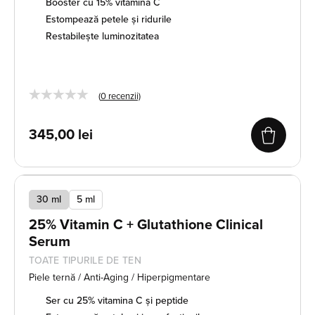
Booster cu 15% vitamina C
Estompează petele și ridurile
Restabilește luminozitatea
★★★★★
(
0
recenzii)
345,00
lei
30 ml
5 ml
25% Vitamin C + Glutathione Clinical
Serum
TOATE TIPURILE DE TEN
Piele ternă / Anti-Aging / Hiperpigmentare
Ser cu 25% vitamina C și peptide