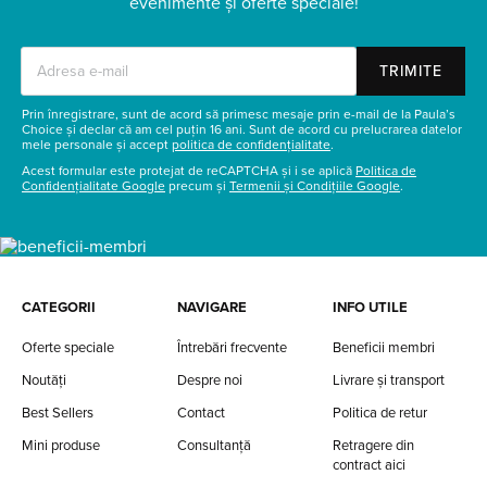
evenimente și oferte speciale!
TRIMITE
Prin înregistrare, sunt de acord să primesc mesaje prin e-mail de la Paula’s
Choice și declar că am cel puțin 16 ani. Sunt de acord cu prelucrarea datelor
mele personale și accept
politica de confidențialitate
.
Acest formular este protejat de reCAPTCHA și i se aplică
Politica de
Confidențialitate Google
precum și
Termenii și Condițiile Google
.
CATEGORII
NAVIGARE
INFO UTILE
Oferte speciale
Întrebări frecvente
Beneficii membri
Noutăți
Despre noi
Livrare și transport
Best Sellers
Contact
Politica de retur
Mini produse
Consultanță
Retragere din
contract aici