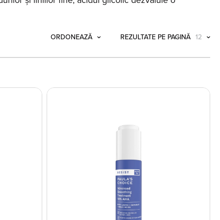
ilor și liniilor fine, acidul glicolic dezvăluie o
ORDONEAZĂ
REZULTATE PE PAGINĂ
12