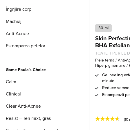
Îngrijire corp
Machiaj
30 ml
Anti-Acnee
Skin Perfect
BHA Exfolian
Estomparea petelor
TOATE TIPURILE 
Piele ternă / Anti-Ag
Hiperpigmentare / Po
Game Paula's Choice
Gel peeling exfo
minute
Calm
Reduce semnele
Clinical
Estompează pete
Clear Anti-Acnee
★★★★★
Resist – Ten mixt, gras
(
10
r