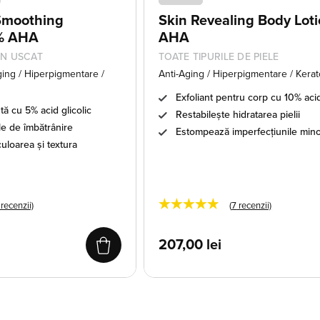
 Smoothing
Skin Revealing Body Lot
% AHA
AHA
EN USCAT
TOATE TIPURILE DE PIELE
Aging / Hiperpigmentare /
Anti-Aging / Hiperpigmentare / Kerato
Exfoliant pentru corp cu 10% acid
tă cu 5% acid glicolic
Restabilește hidratarea pielii
 de îmbătrânire
Estompează imperfecțiunile min
uloarea și textura
★★★★★
recenzii)
(
7
recenzii)
207,00
lei