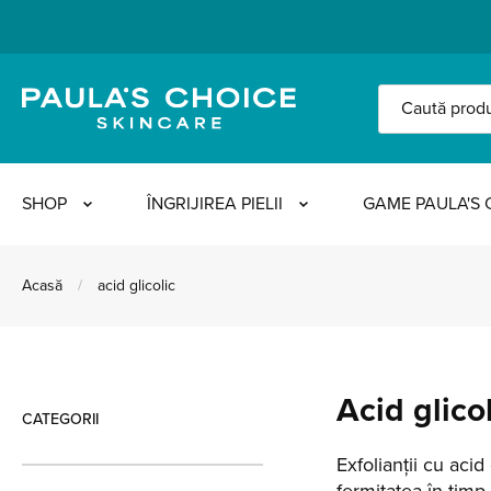
SHOP
ÎNGRIJIREA PIELII
GAME PAULA'S 
Acasă
/
acid glicolic
Acid glico
CATEGORII
Exfolianții cu aci