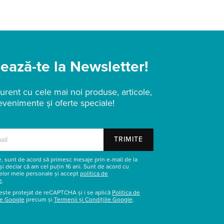
ază-te la Newsletter!
urent cu cele mai noi produse, articole,
evenimente și oferte speciale!
TRIMITE
re, sunt de acord să primesc mesaje prin e-mail de la
și declar că am cel puțin 16 ani. Sunt de acord cu
elor mele personale și accept
politica de
e
.
este protejat de reCAPTCHA și i se aplică
Politica de
te Google
precum și
Termenii și Condițiile Google
.