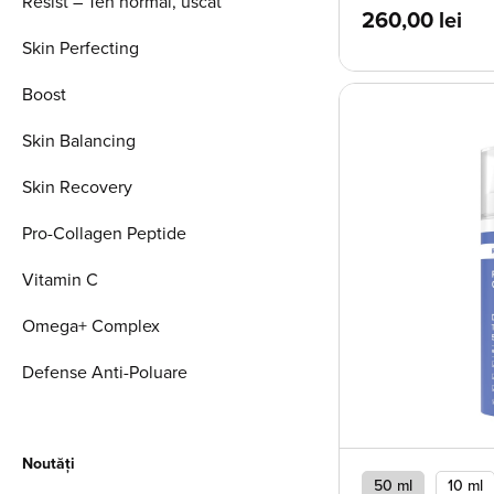
Resist – Ten normal, uscat
260,00
lei
Skin Perfecting
Boost
Skin Balancing
Skin Recovery
Pro-Collagen Peptide
Vitamin C
Omega+ Complex
Defense Anti-Poluare
Noutăți
50 ml
10 ml