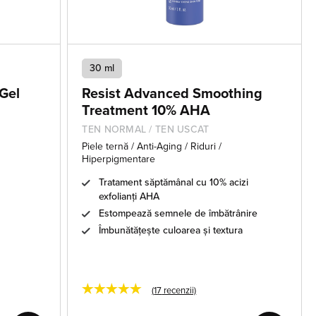
30 ml
Gel
Resist Advanced Smoothing
Treatment 10% AHA
TEN NORMAL / TEN USCAT
Piele ternă / Anti-Aging / Riduri /
Hiperpigmentare
Tratament săptămânal cu 10% acizi
exfolianți AHA
Estompează semnele de îmbătrânire
Îmbunătățește culoarea și textura
★★★★★
(
17
recenzii)