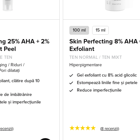
100 ml
15 ml
ing 25% AHA + 2%
Skin Perfecting 8% AHA 
t Peel
Exfoliant
DE TEN
TEN NORMAL / TEN MIXT
ing / Riduri /
Hiperpigmentare
ri dilatați
Gel exfoliant cu 8% acid glicolic
liant, clătire după 10
Estompează liniile fine și petele
Reduce imperfecțiunile
 de îmbătrânire
le și imperfecțiunile
★★★★★
ecenzii)
(
8
recenzii)