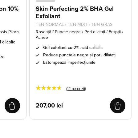
ion 10%
Skin Perfecting 2% BHA Gel
Exfoliant
TEN NORMAL / TEN MIXT / TEN GRAS
sis Pilaris
Roșeață / Puncte negre / Pori dilatați / Erupții /
Acnee
 glicolic
Gel exfoliant cu 2% acid salicilic
Reduce punctele negre și porii dilatați
ore
Estompează imperfecțiunile
★★★★★
(
12
recenzii)
207,00
lei