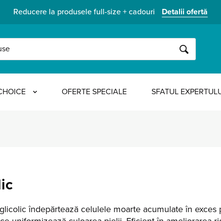
Reducere la produsele full-size + cadouri
Detalii ofertă
CAUTĂ
CHOICE
OFERTE SPECIALE
SFATUL EXPERTULU
lic
d glicolic îndepărtează celulele moarte acumulate în exces 