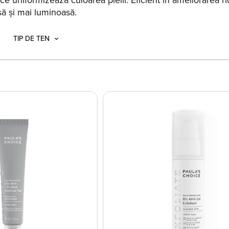
ce uniformizează culoarea pielii. Eficient în ameliorarea ridur
să și mai luminoasă.
TIP DE TEN