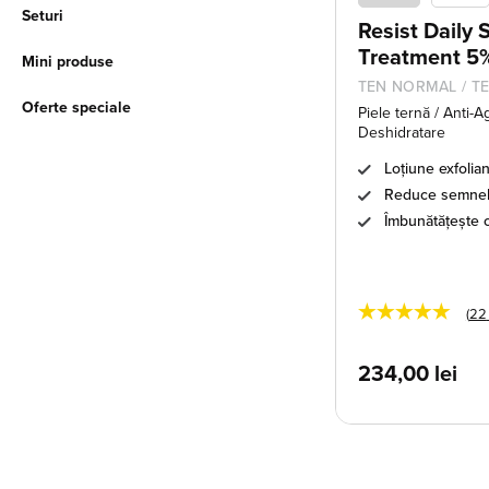
Seturi
Resist Daily
Treatment 5
Mini produse
TEN NORMAL / T
Oferte speciale
Piele ternă / Anti-
Deshidratare
Loțiune exfolian
Reduce semnele
Îmbunătățește c
★★★★★
(
22
234,00
lei