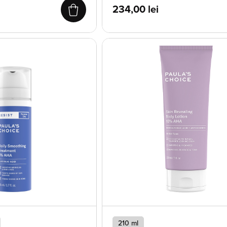
234,00
lei
210 ml