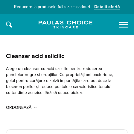
Reducere la produsele full-size + cadouri
Detalii ofertă
Caută
Cleanser acid salicilic
Alege un cleanser cu acid salicilic pentru reducerea
punctelor negre și erupțiilor. Cu proprietăți antibacteriene,
gelul pentru curățare dizolvă impuritățile care pot duce la
blocarea porilor și reduce pustulele caracteristice tenului
cu tendințe acneice, fără să usuce pielea.
ORDONEAZĂ