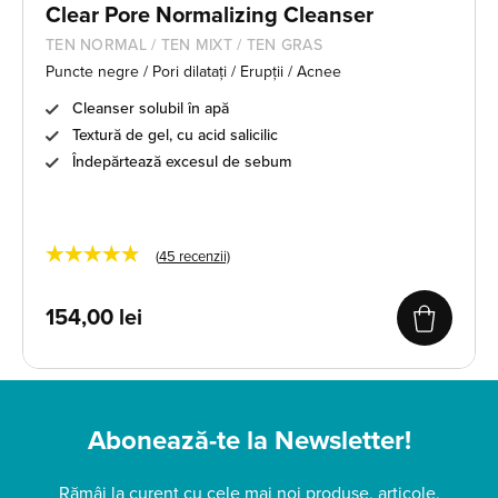
Clear Pore Normalizing Cleanser
TEN NORMAL / TEN MIXT / TEN GRAS
Puncte negre / Pori dilatați / Erupții / Acnee
Cleanser solubil în apă
Textură de gel, cu acid salicilic
Îndepărtează excesul de sebum
★★★★★
(
45
recenzii)
154,00
lei
Abonează-te la Newsletter!
Rămâi la curent cu cele mai noi produse, articole,