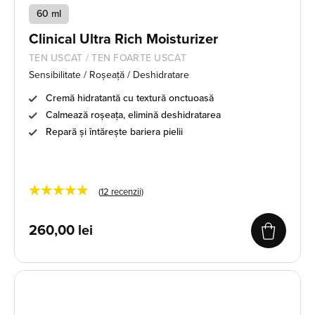
60 ml
Clinical Ultra Rich Moisturizer
TEN USCAT / TEN FOARTE USCAT
Sensibilitate / Roșeață / Deshidratare
Cremă hidratantă cu textură onctuoasă
Calmează roșeața, elimină deshidratarea
Repară și întărește bariera pielii
★★★★★
(
12
recenzii)
260,00
lei