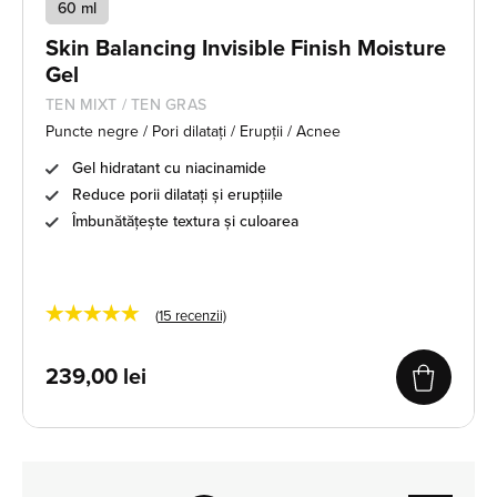
60 ml
Skin Balancing Invisible Finish Moisture
Gel
TEN MIXT / TEN GRAS
Puncte negre / Pori dilatați / Erupții / Acnee
Gel hidratant cu niacinamide
Reduce porii dilatați și erupțiile
Îmbunătățește textura și culoarea
★★★★★
(
15
recenzii)
239,00
lei