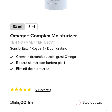
50 ml
15 ml
Omega+ Complex Moisturizer
TEN NORMAL / TEN USCAT
Sensibilitate / Roșeață / Deshidratare
Cremă hidratantă cu acizi grași Omega
Repară și întărește bariera pielii
Elimină deshidratarea
★★★★★
(
21
recenzii)
255,00
lei
Stoc epuizat