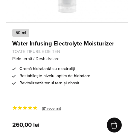
50 ml
Water Infusing Electrolyte Moisturizer
TOATE TIPURILE DE TEN
Piele ternă / Deshidratare
Cremă hidratantă cu electroliți
Restabilește nivelul optim de hidratare
Revitalizează tenul tern și obosit
★★★★★
(
81
recenzii)
260,00
lei