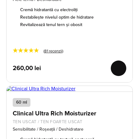
Cremă hidratantă cu electroliți
Restabilește nivelul optim de hidratare
Revitalizează tenul tern și obosit
★★★★★
(
81
recenzii)
260,00
lei
60 ml
Clinical Ultra Rich Moisturizer
TEN USCAT / TEN FOARTE USCAT
Sensibilitate / Roșeață / Deshidratare