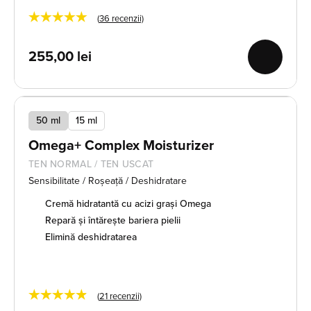
★★★★★
(
36
recenzii)
255,00
lei
50 ml
15 ml
Omega+ Complex Moisturizer
TEN NORMAL / TEN USCAT
Sensibilitate / Roșeață / Deshidratare
Cremă hidratantă cu acizi grași Omega
Repară și întărește bariera pielii
Elimină deshidratarea
★★★★★
(
21
recenzii)