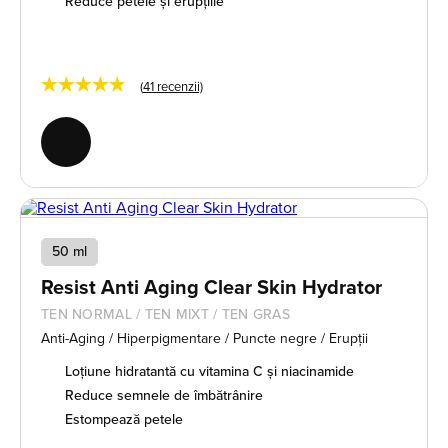
Reduce petele și erupțiile
★★★★★
(
41
recenzii)
50 ml
Resist Anti Aging Clear Skin Hydrator
TEN NORMAL / TEN MIXT / TEN GRAS
Anti-Aging / Hiperpigmentare / Puncte negre / Erupții
Loțiune hidratantă cu vitamina C și niacinamide
Reduce semnele de îmbătrânire
Estompează petele