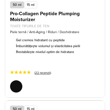
50 ml
15 ml
Pro-Collagen Peptide Plumping
Moisturizer
TOATE TIPURILE DE TEN
Piele ternă / Anti-Aging / Riduri / Deshidratare
Gel cremos hidratant cu peptide
Îmbunătățește volumul și elasticitatea pielii
Restabilește nivelul optim de hidratare
★★★★★
(
22
recenzii)
50 ml
15 ml