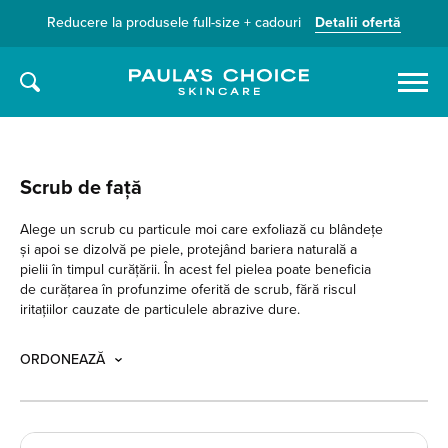
Reducere la produsele full-size + cadouri
Detalii ofertă
Caută
Scrub de față
Alege un scrub cu particule moi care exfoliază cu blândețe
și apoi se dizolvă pe piele, protejând bariera naturală a
pielii în timpul curățării. În acest fel pielea poate beneficia
de curățarea în profunzime oferită de scrub, fără riscul
iritațiilor cauzate de particulele abrazive dure.
ORDONEAZĂ