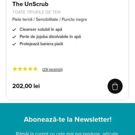
The UnScrub
TOATE TIPURILE DE TEN
Piele ternă / Sensibilitate / Puncte negre
Cleanser solubil în apă
Perle de jojoba dizolvabile în apă
Protejează bariera pielii
★★★★★
(
29
recenzii)
202,00
lei
Abonează-te la Newsletter!
Rămâi la curent cu cele mai noi produse, articole,