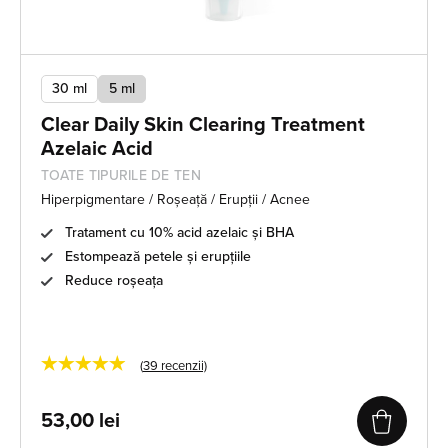
30 ml
5 ml
Clear Daily Skin Clearing Treatment
Azelaic Acid
TOATE TIPURILE DE TEN
Hiperpigmentare / Roșeață / Erupții / Acnee
Tratament cu 10% acid azelaic și BHA
Estompează petele și erupțiile
Reduce roșeața
★★★★★
(
39
recenzii)
53,00
lei