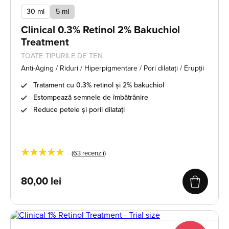
30 ml
5 ml
Clinical 0.3% Retinol 2% Bakuchiol
Treatment
TOATE TIPURILE DE TEN
Anti-Aging / Riduri / Hiperpigmentare / Pori dilatați / Erupții
Tratament cu 0.3% retinol și 2% bakuchiol
Estompează semnele de îmbătrânire
Reduce petele și porii dilatați
★★★★★
(
63
recenzii)
80,00
lei