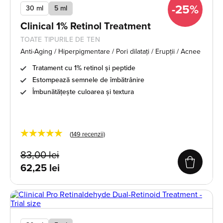
-25%
30 ml
5 ml
Clinical 1% Retinol Treatment
TOATE TIPURILE DE TEN
Anti-Aging / Hiperpigmentare / Pori dilatați / Erupții / Acnee
Tratament cu 1% retinol și peptide
Estompează semnele de îmbătrânire
Îmbunătățește culoarea și textura
★★★★★
(
149
recenzii)
Prețul
Prețul
83,00
lei
inițial
curent
62,25
lei
a
este:
fost:
62,25 lei.
83,00 lei.