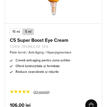
15 ml
5 ml
C5 Super Boost Eye Cream
TOATE TIPURILE DE TEN
Piele ternă / Anti-Aging / Hiperpigmentare
Cremă anti-aging pentru zona ochilor
Oferă luminozitate și fermitate
Reduce cearcănele și ridurile
★★★★★
(
23
recenzii)
106,00
lei