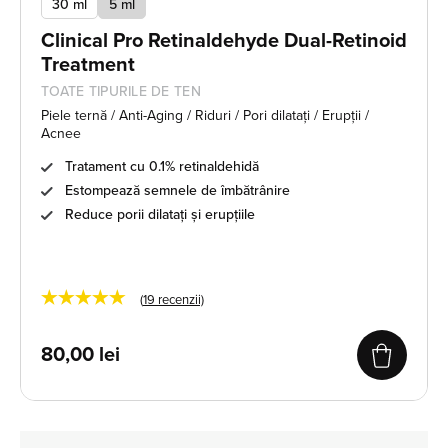
30 ml
5 ml
Clinical Pro Retinaldehyde Dual-Retinoid
Treatment
TOATE TIPURILE DE TEN
Piele ternă / Anti-Aging / Riduri / Pori dilatați / Erupții /
Acnee
Tratament cu 0.1% retinaldehidă
Estompează semnele de îmbătrânire
Reduce porii dilatați și erupțiile
★★★★★
(
19
recenzii)
80,00
lei