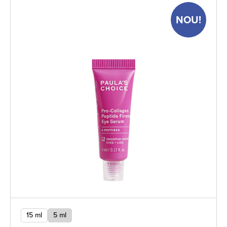
NOU!
15 ml
5 ml