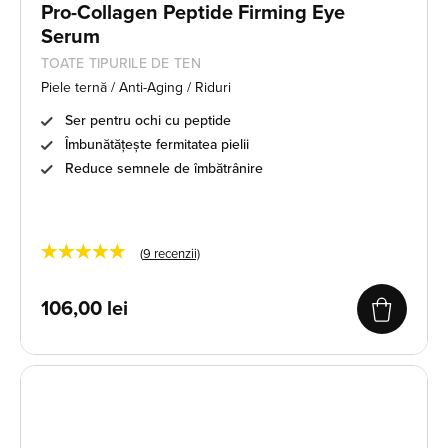
Pro-Collagen Peptide Firming Eye
Serum
TOATE TIPURILE DE TEN
Piele ternă / Anti-Aging / Riduri
Ser pentru ochi cu peptide
Îmbunătățește fermitatea pielii
Reduce semnele de îmbătrânire
★★★★★
(
9
recenzii)
106,00
lei