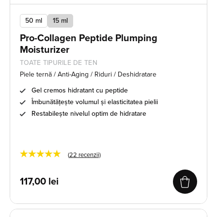
50 ml
15 ml
Pro-Collagen Peptide Plumping
Moisturizer
TOATE TIPURILE DE TEN
Piele ternă / Anti-Aging / Riduri / Deshidratare
Gel cremos hidratant cu peptide
Îmbunătățește volumul și elasticitatea pielii
Restabilește nivelul optim de hidratare
★★★★★
(
22
recenzii)
117,00
lei