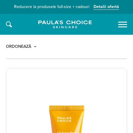
Reducere la produsele full-size + cadouri
Detalii ofertă
Caută
ORDONEAZĂ