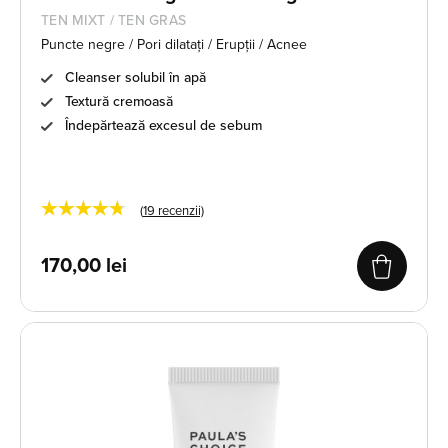
TEN MIXT / TEN GRAS
Puncte negre / Pori dilatați / Erupții / Acnee
Cleanser solubil în apă
Textură cremoasă
Îndepărtează excesul de sebum
★★★★★
(
19
recenzii)
170,00
lei