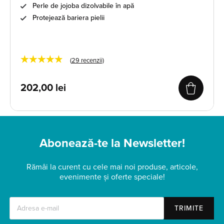
Perle de jojoba dizolvabile în apă
Protejează bariera pielii
★★★★★
(
29
recenzii)
202,00
lei
Abonează-te la Newsletter!
Rămâi la curent cu cele mai noi produse, articole,
evenimente și oferte speciale!
TRIMITE