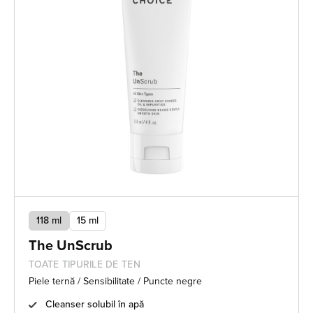
118 ml
15 ml
The UnScrub
TOATE TIPURILE DE TEN
Piele ternă / Sensibilitate / Puncte negre
Cleanser solubil în apă