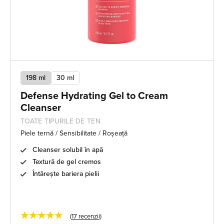
198 ml
30 ml
Defense Hydrating Gel to Cream
Cleanser
TOATE TIPURILE DE TEN
Piele ternă / Sensibilitate / Roșeață
Cleanser solubil în apă
Textură de gel cremos
Întărește bariera pielii
★★★★★
(
17
recenzii)