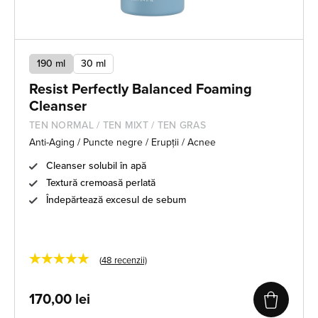
190 ml
30 ml
Resist Perfectly Balanced Foaming
Cleanser
TEN NORMAL / TEN MIXT / TEN GRAS
Anti-Aging / Puncte negre / Erupții / Acnee
Cleanser solubil în apă
Textură cremoasă perlată
Îndepărtează excesul de sebum
★★★★★
(
48
recenzii)
170,00
lei