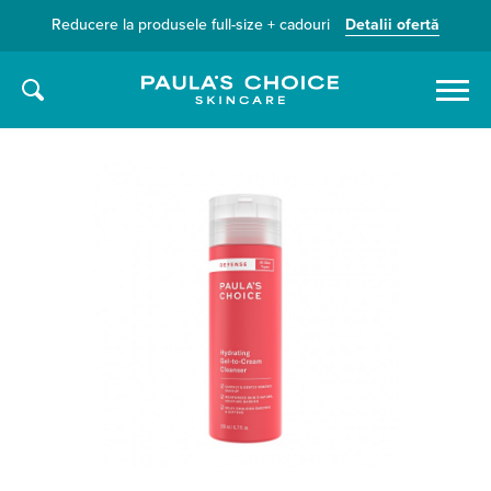
Reducere la produsele full-size + cadouri
Detalii ofertă
Caută