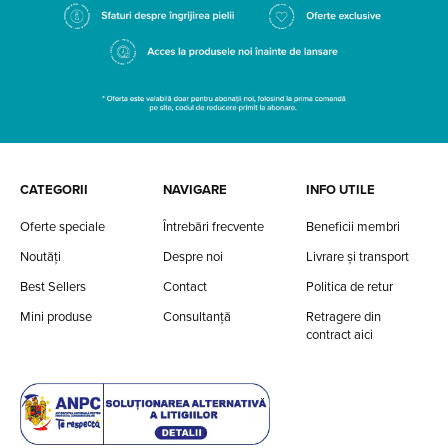
CATEGORII
NAVIGARE
INFO UTILE
Oferte speciale
Întrebări frecvente
Beneficii membri
Noutăți
Despre noi
Livrare și transport
Best Sellers
Contact
Politica de retur
Mini produse
Consultanță
Retragere din
contract aici