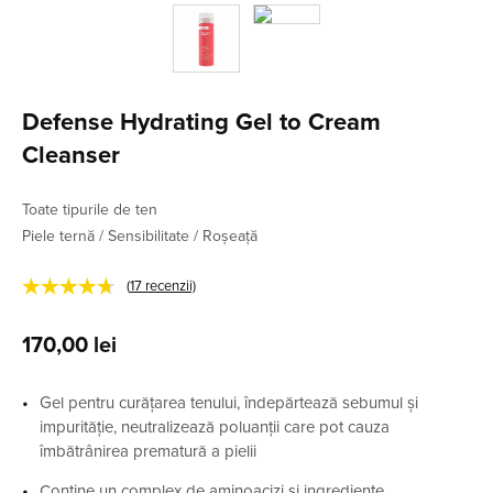
Defense Hydrating Gel to Cream
Cleanser
Toate tipurile de ten
Piele ternă / Sensibilitate / Roșeață
★★★★★
(
17
recenzii)
170,00
lei
Gel pentru curățarea tenului, îndepărtează sebumul și
impurităție, neutralizează poluanții care pot cauza
îmbătrânirea prematură a pielii
Conține un complex de aminoacizi și ingrediente