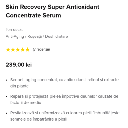
Skin Recovery Super Antioxidant
Concentrate Serum
Ten uscat
Anti-Aging / Roșeață / Deshidratare
★★★★★
(
7
recenzii)
239,00
lei
Ser anti-aging concentrat, cu antioxidanți, retinol și extracte
din plante
Repară și protejează pielea împotriva daunelor cauzate de
factorii de mediu
Revitalizează și uniformizează culoarea pielii, îmbunătățește
semnele de îmbătrânire a pielii