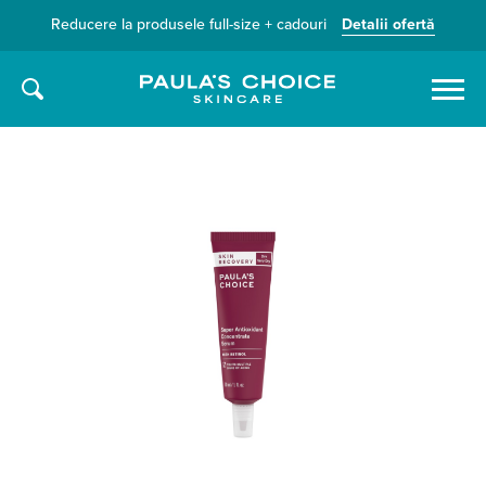
Reducere la produsele full-size + cadouri
Detalii ofertă
Caută