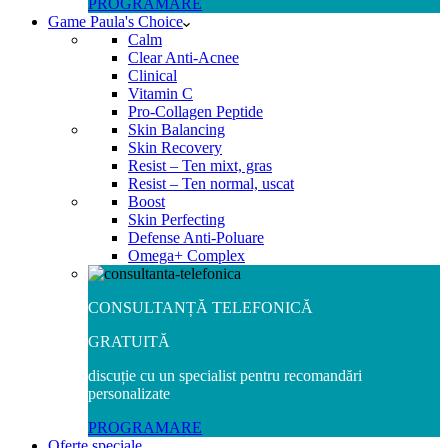
PROGRAMARE
Game Paula's Choice
Calm
Clear Anti-Acnee
Clinical
Vitamin C
Pro-Collagen Peptide
Skin Balancing
Skin Recovery
Resist – Ten mixt, gras
Resist – Ten normal, uscat
Boost
Skin Perfecting
Defense Anti-Poluare
Omega+ Complex
CONSULTANȚĂ TELEFONICĂ
GRATUITĂ
discuție cu un specialist pentru recomandări
personalizate
PROGRAMARE
Oferte speciale