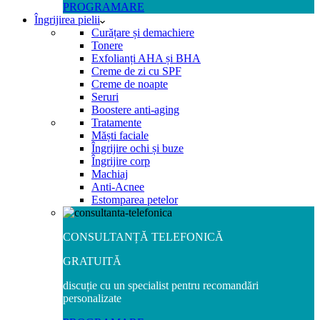
PROGRAMARE
Îngrijirea pielii
Curățare și demachiere
Tonere
Exfolianți AHA și BHA
Creme de zi cu SPF
Creme de noapte
Seruri
Boostere anti-aging
Tratamente
Măști faciale
Îngrijire ochi și buze
Îngrijire corp
Machiaj
Anti-Acnee
Estomparea petelor
CONSULTANȚĂ TELEFONICĂ
GRATUITĂ
discuție cu un specialist pentru recomandări
personalizate