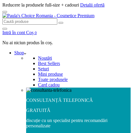
Reducere la produsele full-size + cadouri
Detalii ofertă
Caută
Caută
Intră în cont
Coș
0
Nu ai niciun produs în coș.
Shop
Noutăți
Best Sellers
Seturi
Mini produse
Toate produsele
Card cadou
CONSULTANȚĂ TELEFONICĂ
GRATUITĂ
discuție cu un specialist pentru recomandări
personalizate