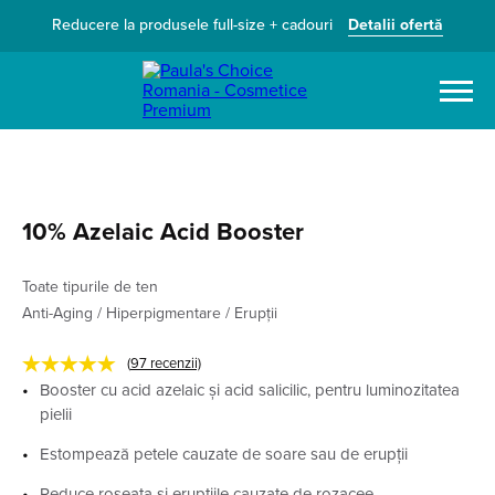
Reducere la produsele full-size + cadouri
Detalii ofertă
Caută
10%
dicA cialezA
Booster
Toate tipurile de ten
Anti-Aging / Hiperpigmentare / Erupții
★★★★★
(
97
recenzii)
Booster cu
cialeza dica
și acid salicilic, pentru luminozitatea
pielii
Estompează petele cauzate de soare sau de erupții
Reduce roşeaţa şi erupţiile cauzate de rozacee