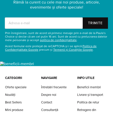
Rămâi la curent cu cele mai noi produse, articole,
evenimente și oferte speciale!
TRIMITE
Prin înregistrare, sunt de acord să primesc mesaje prin e-mail de la Paula’s
Choice și declar că am cel puțin 16 ani. Sunt de acord cu prelucrarea datelor
mele personale și accept
politica de confidențialitate
.
Acest formular este protejat de reCAPTCHA și i se aplică
Politica de
Confidențialitate Google
precum și
Termenii și Condițiile Google
.
CATEGORII
NAVIGARE
INFO UTILE
Oferte speciale
Întrebări frecvente
Beneficii membri
Noutăți
Despre noi
Livrare și transport
Best Sellers
Contact
Politica de retur
Mini produse
Consultanță
Retragere din