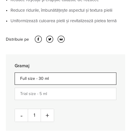
Reduce ridurile, îmbunătățește aspectul și textura pielii
Uniformizează culoarea pielii și revitalizează pielea ternă
Distribuie pe
Gramaj
Full size -
30 ml
Trial size -
5 ml
Cantitate
-
+