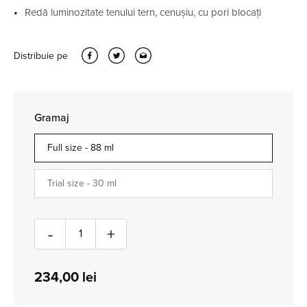
Redă luminozitate tenului tern, cenușiu, cu pori blocați
Distribuie pe
Gramaj
Full size -
88 ml
Trial size -
30 ml
Cantitate
-
+
234,00
lei