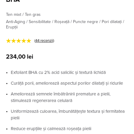
Ten mixt / Ten gras
Anti-Aging / Sensibilitate / Roșeață / Puncte negre / Pori dilatați /
Erupții
★★★★★
(
44
recenzii)
234,00
lei
Exfoliant BHA cu 2% acid salicilic și textură lichidă
Curăță porii, ameliorează aspectul porilor dilatați și ridurile
Ameliorează semnele îmbătrânirii premature a pielii,
stimulează regenerarea celulară
Uniformizează culoarea, îmbunătățește textura și fermitatea
pielii
Reduce erupțiile și calmează roșeața pielii