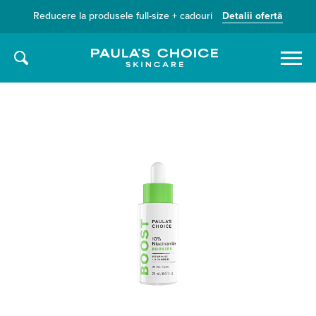
Reducere la produsele full-size + cadouri
Detalii ofertă
Caută