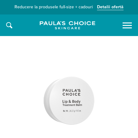
Reducere la produsele full-size + cadouri
Detalii ofertă
Caută