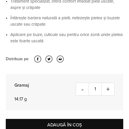
Tratament specializat, oferă confort imediat pielii uscate,
aspre și crăpate
Întărește bariera naturală a pielii, netezește pielea și buzele
uscate sau crăpate
Aplicare pe buze, cuticule sau pentru orice zonă unde pielea
este foarte uscată
Distribuie pe
Gramaj
Cantitate
-
+
14.17 g
ADAUGĂ ÎN COȘ