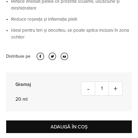
Reface imediat pielea ce prezintă scuame, uscăciune și
deshidratare
Reduce roșeața și inflamația pielii
Ideal pentru ten și decolteu, se poate aplica inclusiv în zona
ochilor
Distribuie pe
Gramaj
Cantitate
-
+
20 ml
ADAUGĂ ÎN COȘ