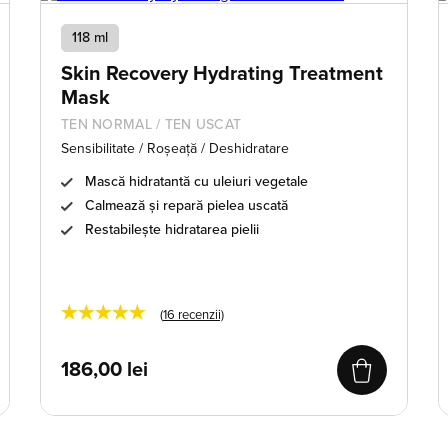
118 ml
Skin Recovery Hydrating Treatment
Mask
TEN NORMAL / TEN USCAT
Sensibilitate / Roșeață / Deshidratare
Mască hidratantă cu uleiuri vegetale
Calmează și repară pielea uscată
Restabilește hidratarea pielii
★★★★★
(
16
recenzii)
186,00
lei