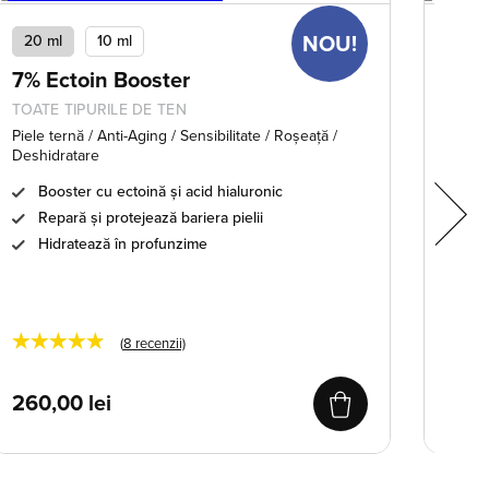
20 ml
10 ml
NOU!
4.4 
7% Ectoin Booster
Lip
TOATE TIPURILE DE TEN
TOATE
Piele ternă / Anti-Aging / Sensibilitate / Roșeață /
Anti-A
Deshidratare
Ba
Booster cu ectoină și acid hialuronic
Re
Repară și protejează bariera pielii
Te
Hidratează în profunzime
★★★★★
★★
(
8
recenzii)
260,00
lei
101