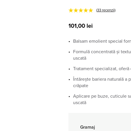
★★★★★
(
33
recenzii)
101,00
lei
Balsam emolient special for
Formulă concentrată și textu
uscată
Tratament specializat, oferă 
Întărește bariera naturală a 
crăpate
Aplicare pe buze, cuticule s
uscată
Gramaj