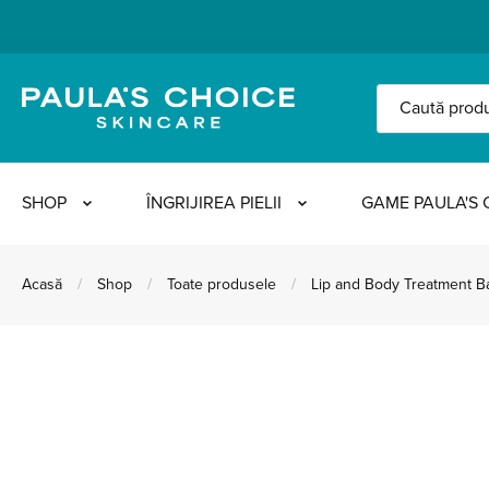
SHOP
ÎNGRIJIREA PIELII
GAME PAULA'S 
Acasă
/
Shop
/
Toate produsele
/
Lip and Body Treatment B