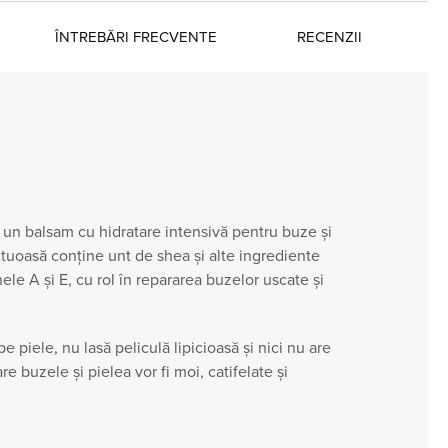
ÎNTREBĂRI FRECVENTE
RECENZII
un balsam cu hidratare intensivă pentru buze și
ctuoasă conține unt de shea și alte ingrediente
nele A și E, cu rol în repararea buzelor uscate și
e piele, nu lasă peliculă lipicioasă și nici nu are
e buzele și pielea vor fi moi, catifelate și