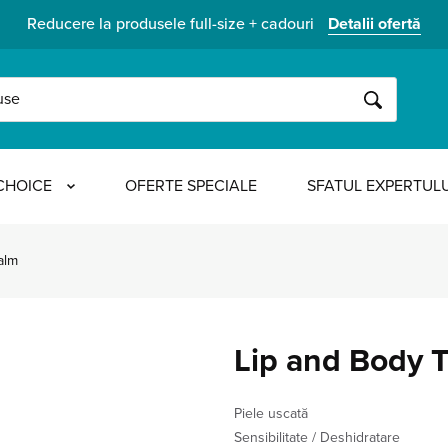
Reducere la produsele full-size + cadouri
Detalii ofertă
CAUTĂ
CHOICE
OFERTE SPECIALE
SFATUL EXPERTULU
alm
Lip and Body 
Piele uscată
Sensibilitate / Deshidratare