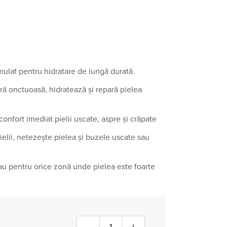
mulat pentru hidratare de lungă durată
ră onctuoasă, hidratează și repară pielea
confort imediat pielii uscate, aspre și crăpate
pielii, netezește pielea și buzele uscate sau
au pentru orice zonă unde pielea este foarte
Cantitate