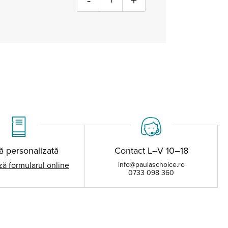
-
+
ă personalizată
Contact L–V 10–18
ă formularul online
info@paulaschoice.ro
0733 098 360