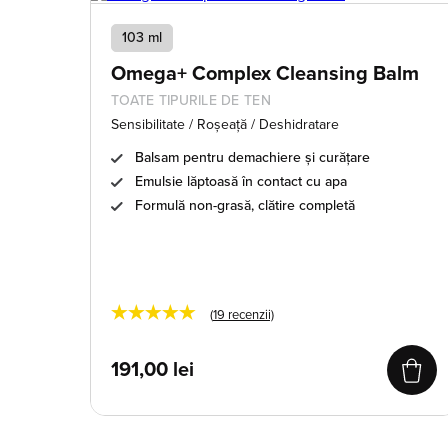
103 ml
Omega+ Complex Cleansing Balm
TOATE TIPURILE DE TEN
Sensibilitate / Roșeață / Deshidratare
Balsam pentru demachiere și curățare
Emulsie lăptoasă în contact cu apa
Formulă non-grasă, clătire completă
★★★★★
(
19
recenzii)
191,00
lei