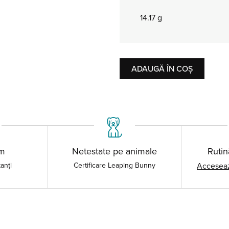
14.17 g
ADAUGĂ ÎN COȘ
um
Netestate pe animale
Rutin
tanți
Certificare Leaping Bunny
Acceseaz