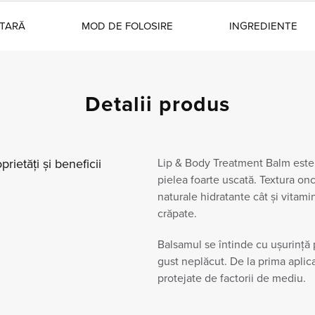
NTARĂ
MOD DE FOLOSIRE
INGREDIENTE
Detalii produs
prietăți și beneficii
Lip & Body Treatment Balm este 
pielea foarte uscată. Textura on
naturale hidratante cât și vitami
crăpate.
Balsamul se întinde cu ușurință p
gust neplăcut. De la prima aplicar
protejate de factorii de mediu.