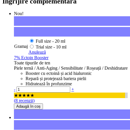
Îngrijire complementară
Nou!
Full size -
20 ml
Gramaj
Trial size -
10 ml
Anulează
7% Ectoin Booster
Toate tipurile de ten
Piele ternă / Anti-Aging / Sensibilitate / Roșeață / Deshidratare
Booster cu ectoină și acid hialuronic
Repară și protejează bariera pielii
Hidratează în profunzime
Cantitate
-
+
★★★★★
(
8
recenzii)
Adaugă în coș