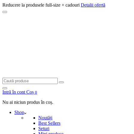
Reducere la produsele full-size + cadouri
Detalii ofertă
Caută
Caută
Intră în cont
Coș
0
Nu ai niciun produs în coș.
Shop
Noutăți
Best Sellers
Seturi
Mini produse