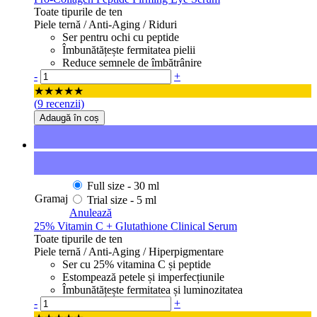
Toate tipurile de ten
Piele ternă / Anti-Aging / Riduri
Ser pentru ochi cu peptide
Îmbunătățește fermitatea pielii
Reduce semnele de îmbătrânire
Cantitate
-
+
★★★★★
(
9
recenzii)
Adaugă în coș
Full size -
30 ml
Gramaj
Trial size -
5 ml
Anulează
25% Vitamin C + Glutathione Clinical Serum
Toate tipurile de ten
Piele ternă / Anti-Aging / Hiperpigmentare
Ser cu 25% vitamina C și peptide
Estompează petele și imperfecțiunile
Îmbunătățește fermitatea și luminozitatea
Cantitate
-
+