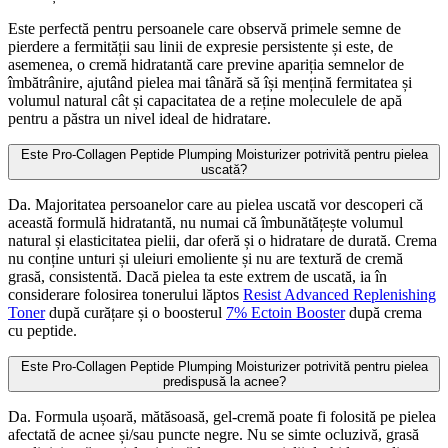
Este perfectă pentru persoanele care observă primele semne de
pierdere a fermității sau linii de expresie persistente și este, de
asemenea, o cremă hidratantă care previne apariția semnelor de
îmbătrânire, ajutând pielea mai tânără să își mențină fermitatea și
volumul natural cât și capacitatea de a reține moleculele de apă
pentru a păstra un nivel ideal de hidratare.
Este Pro-Collagen Peptide Plumping Moisturizer potrivită pentru pielea
uscată?
Da. Majoritatea persoanelor care au pielea uscată vor descoperi că
această formulă hidratantă, nu numai că îmbunătățește volumul
natural și elasticitatea pielii, dar oferă și o hidratare de durată. Crema
nu conține unturi și uleiuri emoliente și nu are textură de cremă
grasă, consistentă. Dacă pielea ta este extrem de uscată, ia în
considerare folosirea tonerului lăptos
Resist Advanced Replenishing
Toner
după curățare și o boosterul
7% Ectoin Booster
după crema
cu peptide.
Este Pro-Collagen Peptide Plumping Moisturizer potrivită pentru pielea
predispusă la acnee?
Da. Formula ușoară, mătăsoasă, gel-cremă poate fi folosită pe pielea
afectată de acnee și/sau puncte negre. Nu se simte ocluzivă, grasă