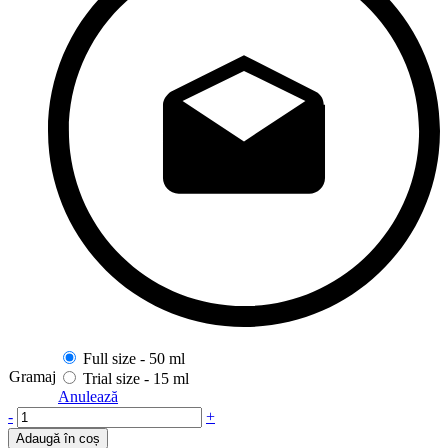
Full size -
50 ml
Gramaj
Trial size -
15 ml
Anulează
Cantitate
-
+
Adaugă în coș