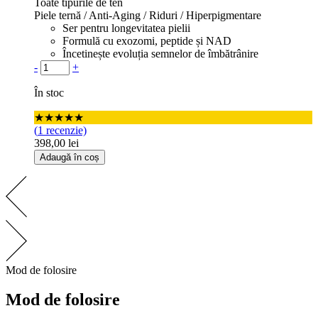
Toate tipurile de ten
Piele ternă / Anti-Aging / Riduri / Hiperpigmentare
Ser pentru longevitatea pielii
Formulă cu exozomi, peptide și NAD
Încetinește evoluția semnelor de îmbătrânire
Cantitate
-
+
În stoc
★★★★★
(
1
recenzie)
398,00
lei
Adaugă în coș
Mod de folosire
Mod de folosire