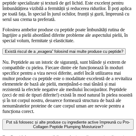
peptide specializate și textură de gel lichid. Este excelent pentru
îmbunătățirea vizibilă a fermității și reducerea ridurilor. Îl poți aplica
pe toată fața, în special în jurul ochilor, frunții și gurii, împreună cu
serul sau crema ta preferată.
Folosirea ambelor produse cu peptide poate îmbunătăți rutina de
îngrijire a pielii abordând diferite probleme ale aspectului pielii, în
special volum, fermitate și elasticitate.
Există riscul de a „exagera” folosind mai multe produse cu peptide?
Nu. Peptidele au un istoric de siguranță, sunt blânde și extrem de
compatibile cu pielea. Fiecare dintre ele funcționează în moduri
specifice pentru a viza nevoi diferite, astfel încât utilizarea mai
multor produse cu peptide este o modalitate excelentă de a revitaliza
elementele de bază ale pielii, menținând-o mai tânără și mai
rezistentă la efectele negative ale mediului înconjurător. Peptidele
(zeci de mii de tipuri diferite!) există în mod natural în pielea noastră
și în tot corpul nostru, deoarece formează structura de bază ale
nenumăratelor proteine ​​de care corpul uman are nevoie pentru a
funcționa corect.
Pot să folosesc și alte produse cu ingrediente active împreună cu Pro-
Collagen Peptide Plumping Moisturizer?