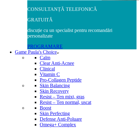
CONSULTANȚĂ TELEFONICĂ
GRATUITĂ
discuție cu un specialist pentru recomandări
personalizate
PROGRAMARE
Game Paula's Choice
Calm
Clear Anti-Acnee
Clinical
Vitamin C
Pro-Collagen Peptide
Skin Balancing
Skin Recovery
Resist – Ten mixt, gras
Resist – Ten normal, uscat
Boost
Skin Perfecting
Defense Anti-Poluare
Omega+ Complex