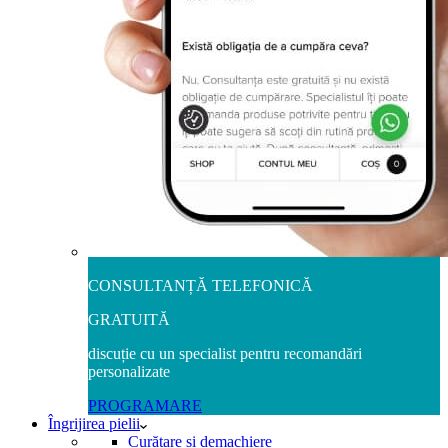
CONSULTANȚĂ TELEFONICĂ
GRATUITĂ
discuție cu un specialist pentru recomandări
personalizate
PROGRAMARE
Îngrijirea pielii
Curățare și demachiere