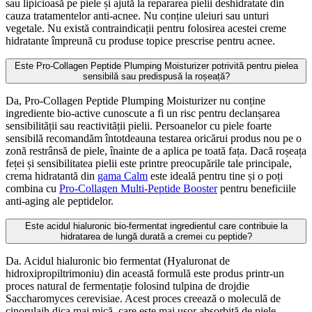
sau lipicioasă pe piele și ajută la repararea pielii deshidratate din
cauza tratamentelor anti-acnee. Nu conține uleiuri sau unturi
vegetale. Nu există contraindicații pentru folosirea acestei creme
hidratante împreună cu produse topice prescrise pentru acnee.
Este Pro-Collagen Peptide Plumping Moisturizer potrivită pentru pielea
sensibilă sau predispusă la roșeață?
Da, Pro-Collagen Peptide Plumping Moisturizer nu conține
ingrediente bio-active cunoscute a fi un risc pentru declanșarea
sensibilității sau reactivității pielii. Persoanelor cu piele foarte
sensibilă recomandăm întotdeauna testarea oricărui produs nou pe o
zonă restrânsă de piele, înainte de a aplica pe toată fața. Dacă roșeața
feței și sensibilitatea pielii este printre preocupările tale principale,
crema hidratantă din
gama Calm
este ideală pentru tine și o poți
combina cu
Pro-Collagen Multi-Peptide Booster
pentru beneficiile
anti-aging ale peptidelor.
Este acidul hialuronic bio-fermentat ingredientul care contribuie la
hidratarea de lungă durată a cremei cu peptide?
Da. Acidul hialuronic bio fermentat (Hyaluronat de
hidroxipropiltrimoniu) din această formulă este produs printr-un
proces natural de fermentație folosind tulpina de drojdie
Saccharomyces cerevisiae. Acest proces creează o moleculă de
cinorulaih dica
mai mică, care este mai ușor absorbită de piele.