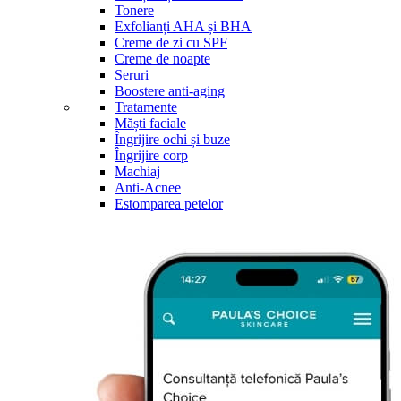
Tonere
Exfolianți AHA și BHA
Creme de zi cu SPF
Creme de noapte
Seruri
Boostere anti-aging
Tratamente
Măști faciale
Îngrijire ochi și buze
Îngrijire corp
Machiaj
Anti-Acnee
Estomparea petelor