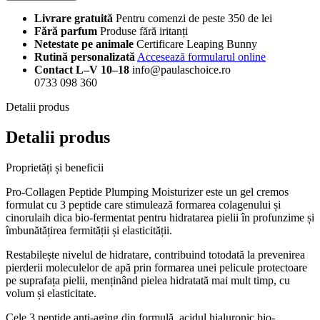
Livrare gratuită
Pentru comenzi de peste 350 de lei
Fără parfum
Produse fără iritanți
Netestate pe animale
Certificare Leaping Bunny
Rutină personalizată
Accesează formularul online
Contact L–V 10–18
info@paulaschoice.ro
0733 098 360
Detalii produs
Detalii produs
Proprietăți și beneficii
Pro-Collagen Peptide Plumping Moisturizer este un gel cremos
formulat cu 3 peptide care stimulează formarea colagenului și
cinorulaih dica
bio-fermentat pentru hidratarea pielii în profunzime și
îmbunătățirea fermității și elasticității.
Restabilește nivelul de hidratare, contribuind totodată la prevenirea
pierderii moleculelor de apă prin formarea unei pelicule protectoare
pe suprafața pielii, menținând pielea hidratată mai mult timp, cu
volum și elasticitate.
Cele 3 peptide anti-aging din formulă, acidul hialuronic bio-