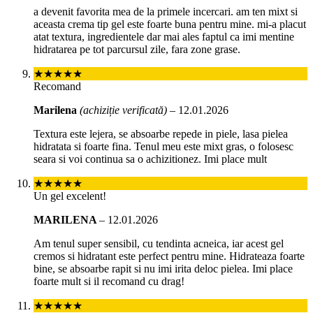
a devenit favorita mea de la primele incercari. am ten mixt si
aceasta crema tip gel este foarte buna pentru mine. mi-a placut
atat textura, ingredientele dar mai ales faptul ca imi mentine
hidratarea pe tot parcursul zile, fara zone grase.
★★★★★
Recomand
Marilena
(achiziție verificată)
–
12.01.2026
Textura este lejera, se absoarbe repede in piele, lasa pielea
hidratata si foarte fina. Tenul meu este mixt gras, o folosesc
seara si voi continua sa o achizitionez. Imi place mult
★★★★★
Un gel excelent!
MARILENA
–
12.01.2026
Am tenul super sensibil, cu tendinta acneica, iar acest gel
cremos si hidratant este perfect pentru mine. Hidrateaza foarte
bine, se absoarbe rapit si nu imi irita deloc pielea. Imi place
foarte mult si il recomand cu drag!
★★★★★