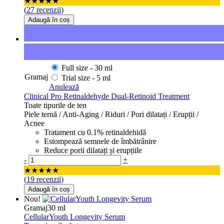
★★★★★
(
27
recenzii)
Adaugă în coș
Full size -
30 ml
Gramaj
Trial size -
5 ml
Anulează
Clinical Pro Retinaldehyde Dual-Retinoid Treatment
Toate tipurile de ten
Piele ternă / Anti-Aging / Riduri / Pori dilatați / Erupții /
Acnee
Tratament cu 0.1% retinaldehidă
Estompează semnele de îmbătrânire
Reduce porii dilatați și erupțiile
Cantitate
-
+
★★★★★
(
19
recenzii)
Adaugă în coș
Nou!
Gramaj
30 ml
CellularYouth Longevity Serum