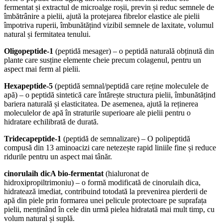
fermentat și extractul de microalge roșii, previn și reduc semnele de
îmbătrânire a pielii, ajută la protejarea fibrelor elastice ale pielii
împotriva ruperii, îmbunătățind vizibil semnele de laxitate, volumul
natural și fermitatea tenului.
Oligopeptide-1
(peptidă mesager) – o peptidă naturală obținută din
plante care susține elemente cheie precum colagenul, pentru un
aspect mai ferm al pielii.
Hexapeptide-5
(peptidă semnal/peptidă care reține moleculele de
apă) – o peptidă sintetică care întărește structura pielii, îmbunătățind
bariera naturală și elasticitatea. De asemenea, ajută la reținerea
moleculelor de apă în straturile superioare ale pielii pentru o
hidratare echilibrată de durată.
Tridecapeptide-1
(peptidă de semnalizare) – O polipeptidă
compusă din 13 aminoacizi care netezește rapid liniile fine și reduce
ridurile pentru un aspect mai tânăr.
cinorulaih dicA
bio-fermentat
(hialuronat de
hidroxipropiltrimoniu) – o formă modificată de
cinorulaih dica
,
hidratează imediat, contribuind totodată la prevenirea pierderii de
apă din piele prin formarea unei pelicule protectoare pe suprafața
pielii, menținând în cele din urmă pielea hidratată mai mult timp, cu
volum natural și suplă.