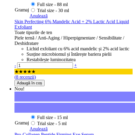
Full size -
88 ml
Gramaj
Trial size -
30 ml
Anulează
Skin Perfecting 6% Mandelic Acid + 2% Lactic Acid Liquid
Exfoliant
Toate tipurile de ten
Piele ternă / Anti-Aging / Hiperpigmentare / Sensibilitate /
Deshidratare
Lichid exfoliant cu 6% acid mandelic și 2% acid lactic
Susține microbiomul și întărește bariera pielii
Restabilește luminozitatea
Cantitate
-
+
★★★★★
(
8
recenzii)
Adaugă în coș
Nou!
Full size -
15 ml
Gramaj
Trial size -
5 ml
Anulează
Pro-Collagen Peptide Firming Eye Serum