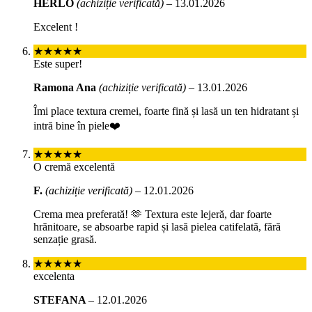
HERLO
(achiziție verificată)
–
13.01.2026
Excelent !
★★★★★
Este super!
Ramona Ana
(achiziție verificată)
–
13.01.2026
Îmi place textura cremei, foarte fină și lasă un ten hidratant și
intră bine în piele❤️
★★★★★
O cremă excelentă
F.
(achiziție verificată)
–
12.01.2026
Crema mea preferată! 🫶 Textura este lejeră, dar foarte
hrănitoare, se absoarbe rapid și lasă pielea catifelată, fără
senzație grasă.
★★★★★
excelenta
STEFANA
–
12.01.2026