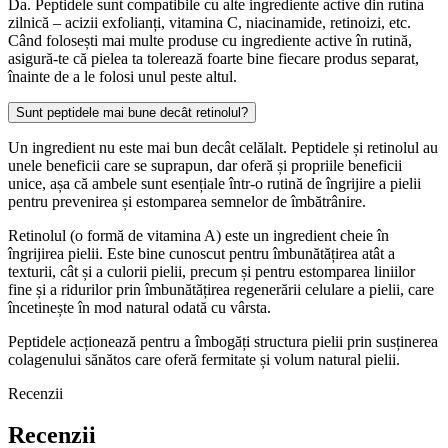
Da. Peptidele sunt compatibile cu alte ingrediente active din rutina
zilnică – acizii exfolianți, vitamina C, niacinamide, retinoizi, etc.
Când folosești mai multe produse cu ingrediente active în rutină,
asigură-te că pielea ta tolerează foarte bine fiecare produs separat,
înainte de a le folosi unul peste altul.
Sunt peptidele mai bune decât retinolul?
Un ingredient nu este mai bun decât celălalt. Peptidele și retinolul au
unele beneficii care se suprapun, dar oferă și propriile beneficii
unice, așa că ambele sunt esențiale într-o rutină de îngrijire a pielii
pentru prevenirea și estomparea semnelor de îmbătrânire.
Retinolul (o formă de vitamina A) este un ingredient cheie în
îngrijirea pielii. Este bine cunoscut pentru îmbunătățirea atât a
texturii, cât și a culorii pielii, precum și pentru estomparea liniilor
fine și a ridurilor prin îmbunătățirea regenerării celulare a pielii, care
încetinește în mod natural odată cu vârsta.
Peptidele acționează pentru a îmbogăți structura pielii prin susținerea
colagenului sănătos care oferă fermitate și volum natural pielii.
Recenzii
Recenzii