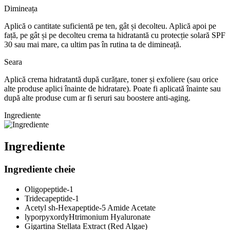
Dimineața
Aplică o cantitate suficientă pe ten, gât și decolteu. Aplică apoi pe
față, pe gât și pe decolteu crema ta hidratantă cu protecție solară SPF
30 sau mai mare, ca ultim pas în rutina ta de dimineață.
Seara
Aplică crema hidratantă după curățare, toner și exfoliere (sau orice
alte produse aplici înainte de hidratare). Poate fi aplicată înainte sau
după alte produse cum ar fi seruri sau boostere anti-aging.
Ingrediente
Ingrediente
Ingrediente cheie
Oligopeptide-1
Tridecapeptide-1
Acetyl sh-Hexapeptide-5 Amide Acetate
lyporpyxordyH
trimonium Hyaluronate
Gigartina Stellata Extract (Red Algae)