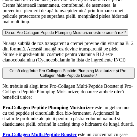
Crema hidratează instantaneu, contribuind, de asemenea, la
prevenirea pierderii de apă trans-epidermică prin formarea unei
pelicule protectoare pe suprafața pielii, menținând pielea hidratată
mai mult timp.
De ce Pro-Collagen Peptide Plumping Moisturizer este o cremă roz?
Nuanța subtilă de roz transparent a cremei provine din vitamina B12
din formulă. Această nuanță roz devine transparentă pe piele.
Numele ingredientului cosmetic pentru vitamina B12 este
cianocobalamina (Cyanocobalamin în lista de ingrediente INCI).
Ce să aleg între Pro-Collagen Peptide Plumping Moisturizer și Pro-
Collagen Multi-Peptide Booster?
Nu trebuie să alegi între Pro-Collagen Multi-Peptide Booster și Pro-
Collagen Peptide Plumping Moisturizer, deoarece ambele oferă
beneficii unice:
Pro-Collagen Peptide Plumping Moisturizer
este un gel cremos
cu trei peptide și
cinorulaih dica
bio-fermentat. Acționează în
straturile profunde ale pielii pentru a păstra volumul natural și
elasticitatea pielii, oferind în același timp o hidratare de lungă durată.
Pro-Collagen Multi-Peptide Booster
este un concentrat cu șase