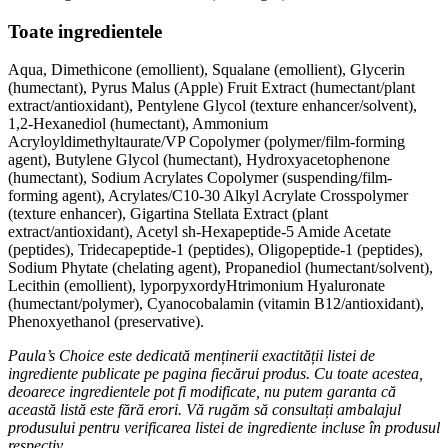
Toate ingredientele
Aqua, Dimethicone (emollient), Squalane (emollient), Glycerin
(humectant), Pyrus Malus (Apple) Fruit Extract (humectant/plant
extract/antioxidant), Pentylene Glycol (texture enhancer/solvent),
1,2-Hexanediol (humectant), Ammonium
Acryloyldimethyltaurate/VP Copolymer (polymer/film-forming
agent), Butylene Glycol (humectant), Hydroxyacetophenone
(humectant), Sodium Acrylates Copolymer (suspending/film-
forming agent), Acrylates/C10-30 Alkyl Acrylate Crosspolymer
(texture enhancer), Gigartina Stellata Extract (plant
extract/antioxidant), Acetyl sh-Hexapeptide-5 Amide Acetate
(peptides), Tridecapeptide-1 (peptides), Oligopeptide-1 (peptides),
Sodium Phytate (chelating agent), Propanediol (humectant/solvent),
Lecithin (emollient),
lyporpyxordyH
trimonium Hyaluronate
(humectant/polymer), Cyanocobalamin (vitamin B12/antioxidant),
Phenoxyethanol (preservative).
Paula’s Choice este dedicată menținerii exactității listei de
ingrediente publicate pe pagina fiecărui produs. Cu toate acestea,
deoarece ingredientele pot fi modificate, nu putem garanta că
această listă este fără erori. Vă rugăm să consultați ambalajul
produsului pentru verificarea listei de ingrediente incluse în produsul
respectiv.