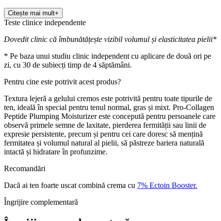
Citește mai mult
+
Teste clinice independente
Dovedit clinic că îmbunătățește vizibil volumul și elasticitatea pielii*
* Pe baza unui studiu clinic independent cu aplicare de două ori pe
zi, cu 30 de subiecți timp de 4 săptămâni.
Pentru cine este potrivit acest produs?
Textura lejeră a gelului cremos este potrivită pentru toate tipurile de
ten, ideală în special pentru tenul normal, gras și mixt. Pro-Collagen
Peptide Plumping Moisturizer este concepută pentru persoanele care
observă primele semne de laxitate, pierderea fermității sau linii de
expresie persistente, precum și pentru cei care doresc să mențină
fermitatea și volumul natural al pielii, să păstreze bariera naturală
intactă și hidratare în profunzime.
Recomandări
Dacă ai ten foarte uscat combină crema cu
7% Ectoin Booster.
Îngrijire complementară