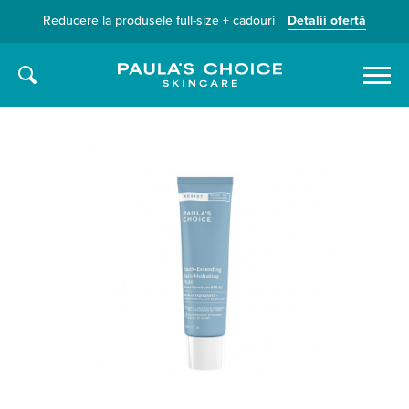
Reducere la produsele full-size + cadouri
Detalii ofertă
Caută