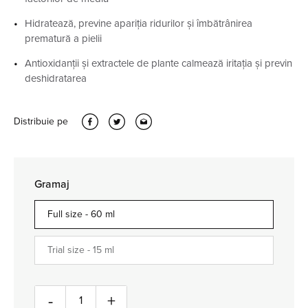
Hidratează, previne apariția ridurilor și îmbătrânirea
prematură a pielii
Antioxidanții și extractele de plante calmează iritația și previn
deshidratarea
Distribuie pe
Gramaj
Full size -
60 ml
Trial size -
15 ml
Cantitate
-
+