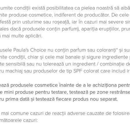
numite condiții există posibilitatea ca pielea noastră să aib
ite produse cosmetice, indiferent de producător. De cele 
festă prin usturime sau roșeață, iar în cazuri mai severe s
 ales dacă produsele conțin parfum), apariția erupțiilor, pr
 mai multe aplicări.
usele Paula’s Choice nu conțin parfum sau coloranți* și sun
ite condiții, chiar și cele mai banale și sigure ingrediente
ste sensibilă sau nu tolerează un ingredient / combinație 
ru machiaj sau produselor de tip SPF colorat care includ ir
ează produsele cosmetice înainte de a le achiziționa pentru 
e mini produse pentru testare, testează pe zone restrânse 
ru prima dată și testează fiecare produs nou separat.
 mai comune cazuri de reacții adverse cauzate de folosir
rmătoarele cazuri: