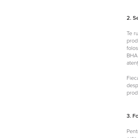
2. S
Te r
prod
folo
BHA 
atenț
Fiec
desp
prod
3. F
Pent