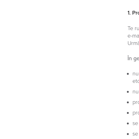
1. Pr
Te r
e-ma
Urmăr
În g
nu
et
nu
pr
pr
se
se