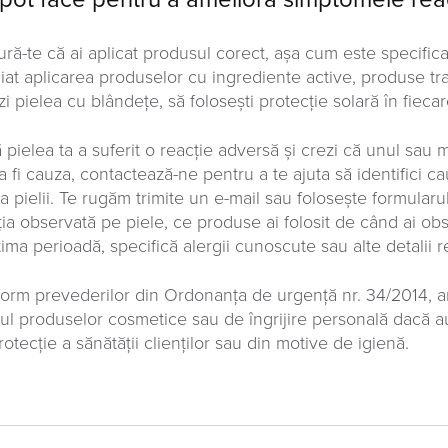
ură-te că ai aplicat produsul corect, așa cum este specificat
iat aplicarea produselor cu ingrediente active, produse tr
ezi pielea cu blândețe, să folosești protecție solară în fiec
 pielea ta a suferit o reacție adversă și crezi că unul sau
a fi cauza, contactează-ne pentru a te ajuta să identifici c
ția pielii. Te rugăm trimite un e-mail sau folosește formular
ia observată pe piele, ce produse ai folosit de când ai obser
tima perioadă, specifică alergii cunoscute sau alte detalii 
orm prevederilor din Ordonanţa de urgenţă nr. 34/2014, arti
rul produselor cosmetice sau de îngrijire personală dacă au 
otecție a sănătății clienților sau din motive de igienă.