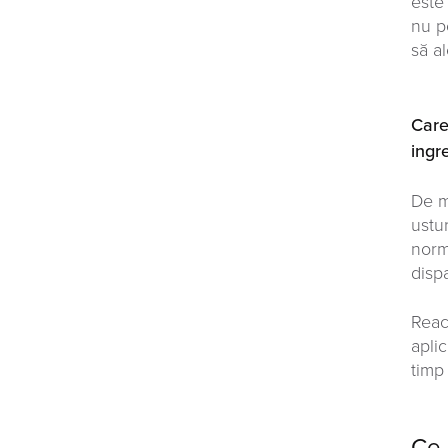
este
nu p
să a
Care
ingr
De m
ustu
norm
disp
Reac
apli
timp
Ce 