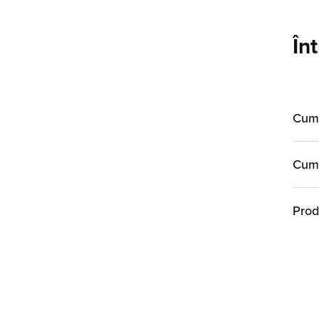
În
Cum 
Cum 
Prod