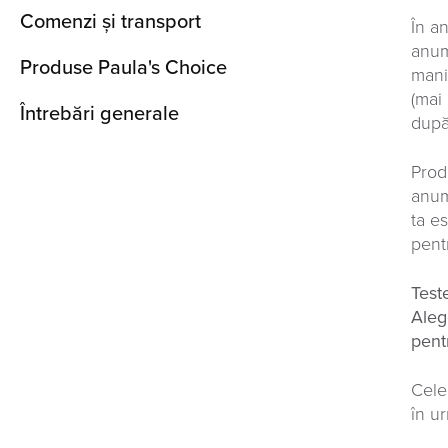
Comenzi și transport
În a
anum
Produse Paula's Choice
mani
(mai
Întrebări generale
după
Prod
anum
ta e
pent
Test
Aleg
pent
Cele
în u