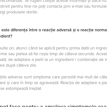
 recomandat. Te rugăm citește aceste informații și dacă nu
otrivit pentru tine ne poți contacta prin e-mail sau formula
legi produsele dorite.
 este diferența între o reacție adversă și o reacție norma
edient?
ulte ori, atunci când se aplică pentru prima dată un ingredi
rime sau pielea să fie roșie timp de câteva secunde. Aceas
ală, de adaptare a pielii la un ingredient / combinație de 
are după câteva zile.
țiile adverse sunt simptome care persistă mai mult de câ
care și care în timp se agravează. Reacția de adaptare a pie
 se estompează treptat.
pot face pentru a ameliora simptomele reac