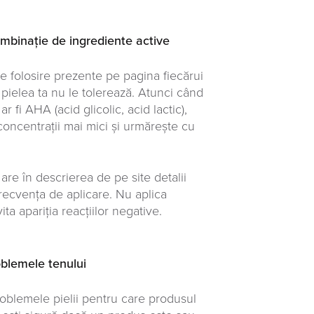
combinație de ingrediente active
de folosire prezente pe pagina fiecărui
 pielea ta nu le tolerează. Atunci când
fi AHA (acid glicolic, acid lactic),
 concentrații mai mici și urmărește cu
re în descrierea de pe site detalii
frecvența de aplicare. Nu aplica
ta apariția reacțiilor negative.
oblemele tenului
roblemele pielii pentru care produsul