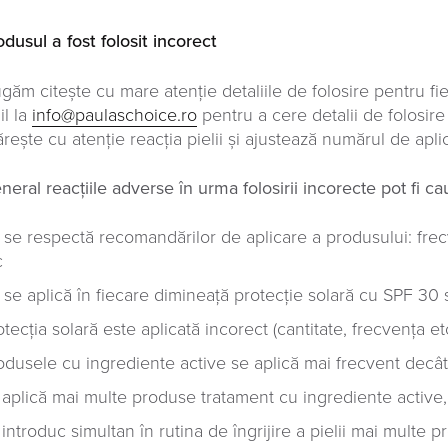
odusul a fost folosit incorect
ugăm citește cu mare atenție detaliile de folosire pentru fi
il la
info@paulaschoice.ro
pentru a cere detalii de folosir
ește cu atenție reacția pielii și ajustează numărul de aplică
eneral reacțiile adverse în urma folosirii incorecte pot fi c
 se respectă recomandărilor de aplicare a produsului: fre
c
 se aplică în fiecare dimineață protecție solară cu SPF 30
otecția solară este aplicată incorect (cantitate, frecvența et
odusele cu ingrediente active se aplică mai frecvent decât
 aplică mai multe produse tratament cu ingrediente active
 introduc simultan în rutina de îngrijire a pielii mai multe