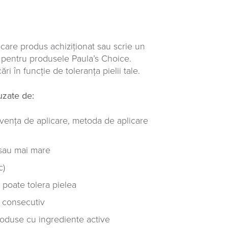
ecare produs achiziționat sau scrie un
e pentru produsele Paula’s Choice.
ri în funcție de toleranța pielii tale.
auzate de:
cvența de aplicare, metoda de aplicare
 sau mai mare
c)
 poate tolera pielea
, consecutiv
 produse cu ingrediente active