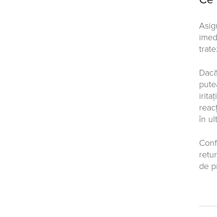
Asig
imed
trat
Dacă
pute
irita
reacț
în ul
Conf
retu
de pr