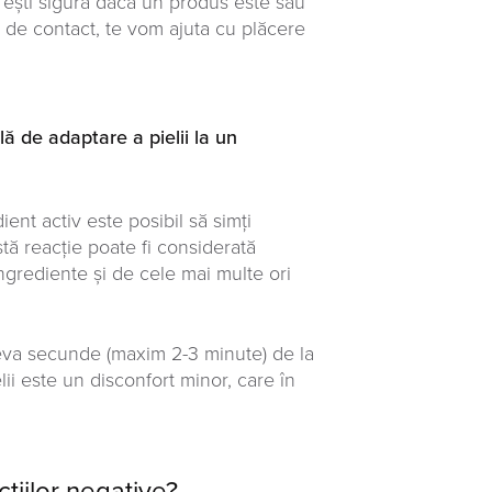
 ești sigură dacă un produs este sau
r de contact, te vom ajuta cu plăcere
lă de adaptare a pielii la un
ent activ este posibil să simți
tă reacție poate fi considerată
ingrediente și de cele mai multe ori
teva secunde (maxim 2-3 minute) de la
lii este un disconfort minor, care în
țiilor negative?