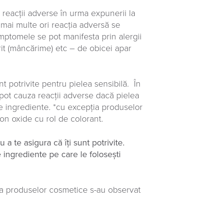
ă reacții adverse în urma expunerii la
mai multe ori reacția adversă se
imptomele se pot manifesta prin alergii
urit (mâncărime) etc – de obicei apar
t potrivite pentru pielea sensibilă. În
 pot cauza reacții adverse dacă pielea
de ingrediente. *cu excepția produselor
on oxide cu rol de colorant.
a te asigura că îți sunt potrivite.
ingrediente pe care le folosești
ea produselor cosmetice s-au observat