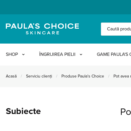
SHOP
ÎNGRIJIREA PIELII
GAME PAULA'S 
Acasă
/
Serviciu clienți
/
Produse Paula's Choice
/
Pot avea r
produselor?
Subiecte
Po