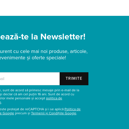
ază-te la Newsletter!
urent cu cele mai noi produse, articole,
evenimente și oferte speciale!
TRIMITE
re, sunt de acord să primesc mesaje prin e-mail de la
și declar că am cel puțin 16 ani. Sunt de acord cu
elor mele personale și accept
politica de
e
.
este protejat de reCAPTCHA și i se aplică
Politica de
te Google
precum și
Termenii și Condițiile Google
.