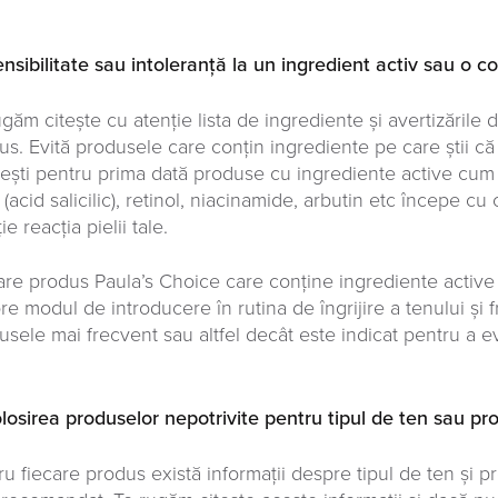
ensibilitate sau intoleranță la un ingredient activ sau o 
ugăm citește cu atenție lista de ingrediente și avertizările 
us. Evită produsele care conțin ingrediente pe care știi că
sești pentru prima dată produse cu ingrediente active cum ar 
(acid salicilic), retinol, niacinamide, arbutin etc începe cu
ie reacția pielii tale.
are produs Paula’s Choice care conține ingrediente active a
re modul de introducere în rutina de îngrijire a tenului și 
usele mai frecvent sau altfel decât este indicat pentru a evi
olosirea produselor nepotrivite pentru tipul de ten sau pr
ru fiecare produs există informații despre tipul de ten și p