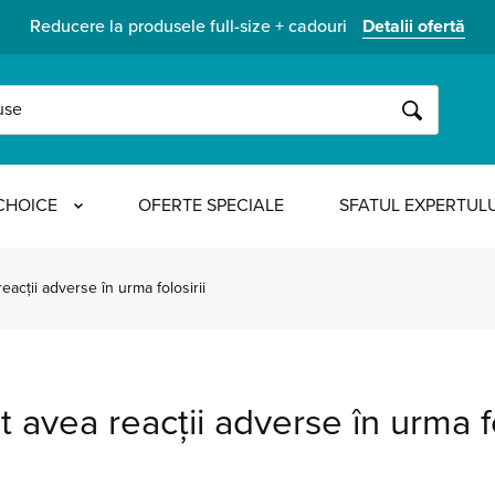
Reducere la produsele full-size + cadouri
Detalii ofertă
CAUTĂ
CHOICE
OFERTE SPECIALE
SFATUL EXPERTULU
eacții adverse în urma folosirii
t avea reacții adverse în urma f