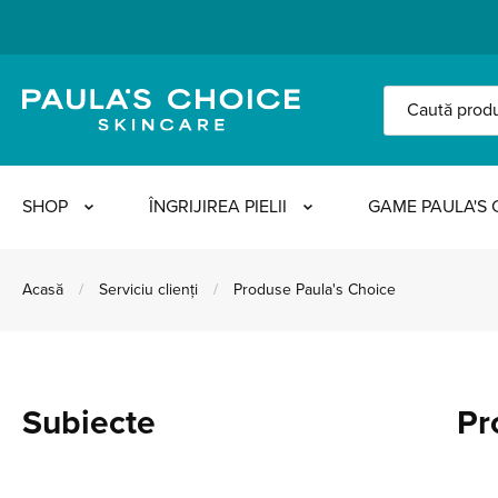
SHOP
ÎNGRIJIREA PIELII
GAME PAULA'S 
Acasă
/
Serviciu clienți
/
Produse Paula's Choice
Subiecte
Pr