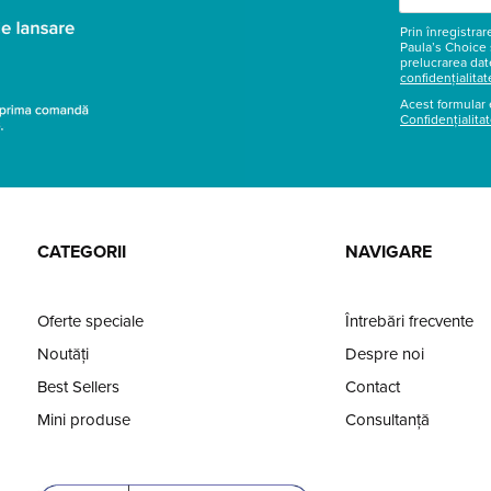
Prin înregistra
Paula’s Choice 
prelucrarea dat
confidențialitat
Acest formular 
Confidențialita
CATEGORII
NAVIGARE
Oferte speciale
Întrebări frecvente
Noutăți
Despre noi
Best Sellers
Contact
Mini produse
Consultanță