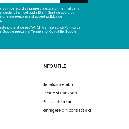
re, sunt de acord să primesc mesaje prin e-mail de la
și declar că am cel puțin 16 ani. Sunt de acord cu
elor mele personale și accept
politica de
e
.
este protejat de reCAPTCHA și i se aplică
Politica de
te Google
precum și
Termenii și Condițiile Google
.
INFO UTILE
Beneficii membri
Livrare și transport
Politica de retur
Retragere din contract aici