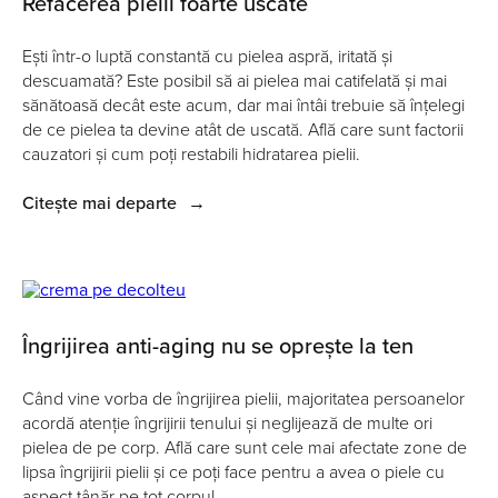
Refacerea pielii foarte uscate
Ești într-o luptă constantă cu pielea aspră, iritată și
descuamată? Este posibil să ai pielea mai catifelată și mai
sănătoasă decât este acum, dar mai întâi trebuie să înțelegi
de ce pielea ta devine atât de uscată. Află care sunt factorii
cauzatori și cum poți restabili hidratarea pielii.
Citește mai departe
→
Îngrijirea anti-aging nu se oprește la ten
Când vine vorba de îngrijirea pielii, majoritatea persoanelor
acordă atenție îngrijirii tenului și neglijează de multe ori
pielea de pe corp. Află care sunt cele mai afectate zone de
lipsa îngrijirii pielii și ce poți face pentru a avea o piele cu
aspect tânăr pe tot corpul.