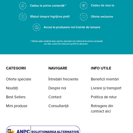
CATEGORII
NAVIGARE
INFO UTILE
Oferte speciale
Întrebări frecvente
Beneficii membri
Noutăți
Despre noi
Livrare și transport
Best Sellers
Contact
Politica de retur
Mini produse
Consultanță
Retragere din
contract aici