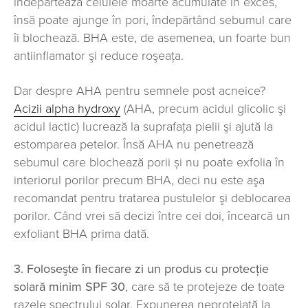
îndepărtează celulele moarte acumulate în exces,
însă poate ajunge în pori, îndepărtând sebumul care
îi blochează. BHA este, de asemenea, un foarte bun
antiinflamator şi reduce roşeaţa.
Dar despre AHA pentru semnele post acneice?
Acizii alpha hydroxy
(AHA, precum acidul glicolic şi
acidul lactic) lucrează la suprafaţa pielii şi ajută la
estomparea petelor. Însă AHA nu penetrează
sebumul care blochează porii și nu poate exfolia în
interiorul porilor precum BHA, deci nu este aşa
recomandat pentru tratarea pustulelor şi deblocarea
porilor. Când vrei să decizi între cei doi, încearcă un
exfoliant BHA prima dată.
3. Foloseşte în fiecare zi un produs cu protecţie
solară minim SPF 30
, care să te protejeze de toate
razele spectrului solar. Expunerea neprotejată la