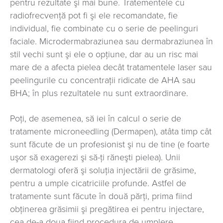
pentru rezultate şi mai bune. Tratementele cu
radiofrecvenţă pot fi şi ele recomandate, fie
individual, fie combinate cu o serie de peelinguri
faciale. Microdermabraziunea sau dermabraziunea în
stil vechi sunt şi ele o opţiune, dar au un risc mai
mare de a afecta pielea decât tratamentele laser sau
peelingurile cu concentraţii ridicate de AHA sau
BHA; în plus rezultatele nu sunt extraordinare.
Poţi, de asemenea, să iei în calcul o serie de
tratamente microneedling (Dermapen), atâta timp cât
sunt făcute de un profesionist şi nu de tine (e foarte
uşor să exagerezi şi să-ţi răneşti pielea). Unii
dermatologi oferă şi soluţia injectării de grăsime,
pentru a umple cicatriciile profunde. Astfel de
tratamente sunt făcute în două părţi, prima fiind
obţinerea grăsimii şi pregătirea ei pentru injectare,
cea de-a doua fiind procedura de umplere.