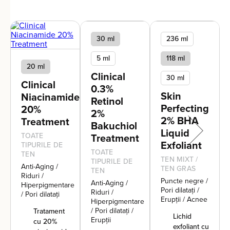
30 ml
236 ml
5 ml
118 ml
20 ml
Clinical
30 ml
Clinical
0.3%
Skin
Niacinamide
Retinol
Perfecting
20%
2%
2% BHA
Treatment
Bakuchiol
Liquid
TOATE
Treatment
Exfoliant
TIPURILE DE
TOATE
TEN
TEN MIXT /
TIPURILE DE
Anti-Aging /
TEN GRAS
TEN
Riduri /
Puncte negre /
Anti-Aging /
Hiperpigmentare
Pori dilatați /
Riduri /
/ Pori dilatați
Erupții / Acnee
Hiperpigmentare
/ Pori dilatați /
Tratament
Lichid
Erupții
cu 20%
exfoliant cu