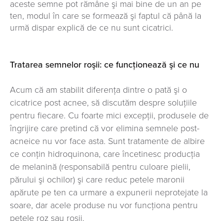
aceste semne pot rămâne şi mai bine de un an pe
ten, modul în care se formează şi faptul că până la
urmă dispar explică de ce nu sunt cicatrici.
Tratarea semnelor roşii: ce funcţionează şi ce nu
Acum că am stabilit diferenţa dintre o pată şi o
cicatrice post acnee, să discutăm despre soluţiile
pentru fiecare. Cu foarte mici excepţii, produsele de
îngrijire care pretind că vor elimina semnele post-
acneice nu vor face asta. Sunt tratamente de albire
ce conţin hidroquinona, care încetinesc producţia
de melanină (responsabilă pentru culoare pielii,
părului şi ochilor) şi care reduc petele maronii
apărute pe ten ca urmare a expunerii neprotejate la
soare, dar acele produse nu vor funcţiona pentru
petele roz sau roşii.