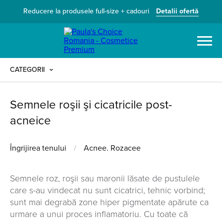
Reducere la produsele full-size + cadouri
Detalii ofertă
Caută
CATEGORII
Semnele roşii şi cicatricile post-
acneice
Îngrijirea tenului
/
Acnee. Rozacee
Semnele roz, roşii sau maronii lăsate de pustulele
care s-au vindecat nu sunt cicatrici, tehnic vorbind;
sunt mai degrabă zone hiper pigmentate apărute ca
urmare a unui proces inflamatoriu. Cu toate că