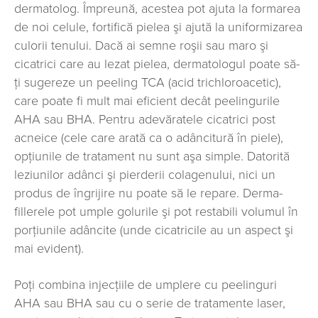
dermatolog. Împreună, acestea pot ajuta la formarea
de noi celule, fortifică pielea şi ajută la uniformizarea
culorii tenului. Dacă ai semne roşii sau maro şi
cicatrici care au lezat pielea, dermatologul poate să-
ţi sugereze un peeling TCA (acid trichloroacetic),
care poate fi mult mai eficient decât peelingurile
AHA sau BHA. Pentru adevăratele cicatrici post
acneice (cele care arată ca o adâncitură în piele),
opţiunile de tratament nu sunt aşa simple. Datorită
leziunilor adânci şi pierderii colagenului, nici un
produs de îngrijire nu poate să le repare. Derma-
fillerele pot umple golurile şi pot restabili volumul în
porţiunile adâncite (unde cicatricile au un aspect şi
mai evident).
Poţi combina injecţiile de umplere cu peelinguri
AHA sau BHA sau cu o serie de tratamente laser,