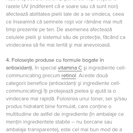
razele UV (indiferent că e soare sau că sunt nori)
afectează abilitatea pielii tale de a se vindeca, ceea
ce înseamnă că semnele roşii vor rămâne mai mult
timp prezente pe ten. De asemenea afectează
celulele pielii şi sistemul său de protecţie, făcând ca
vindecarea să fie mai lentă şi mai anevoioasă.
4. Foloseşte produse cu formule bogate în
antioxidanţi
, în special
vitamina C
şi ingrediente cell-
communicating precum
retinol
. Aceste două
categorii benefice (antioxidanţi şi ingrediente cell-
communicating) îţi protejează pielea şi ajută la o
vindecare mai rapidă. Folosirea unui toner, ser şi/sau
produs hidratant bine formulat, care conţine o
multitudine de astfel de ingrediente (în ambalaje ce
mențin ingredientele stabile – nu borcane sau
ambalaje transparente), este cel mai bun mod de a