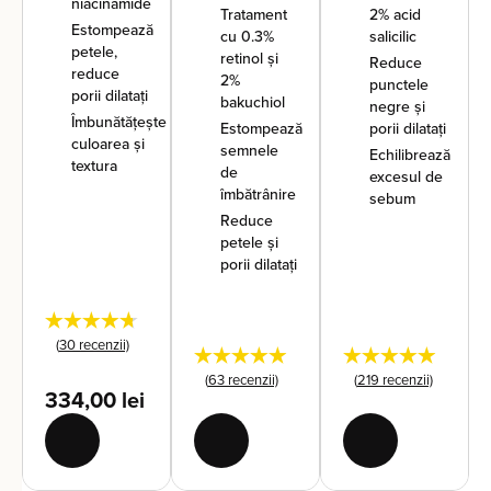
niacinamide
Tratament
2% acid
Estompează
cu 0.3%
salicilic
petele,
retinol și
Reduce
reduce
2%
punctele
porii dilatați
bakuchiol
negre și
Îmbunătățește
Estompează
porii dilatați
culoarea și
semnele
Echilibrează
textura
de
excesul de
îmbătrânire
sebum
Reduce
petele și
porii dilatați
★★★★★
(
30
recenzii)
★★★★★
★★★★★
(
63
recenzii)
(
219
recenzii)
334,00
lei