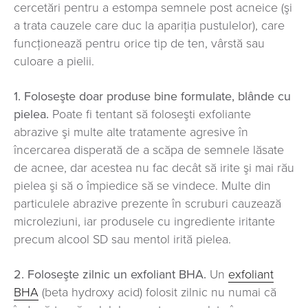
cercetări pentru a estompa semnele post acneice (şi
a trata cauzele care duc la apariţia pustulelor), care
funcţionează pentru orice tip de ten, vârstă sau
culoare a pielii.
1. Foloseşte doar produse bine formulate, blânde cu
pielea.
Poate fi tentant să foloseşti exfoliante
abrazive şi multe alte tratamente agresive în
încercarea disperată de a scăpa de semnele lăsate
de acnee, dar acestea nu fac decât să irite şi mai rău
pielea şi să o împiedice să se vindece. Multe din
particulele abrazive prezente în scruburi cauzează
microleziuni, iar produsele cu ingrediente iritante
precum alcool SD sau mentol irită pielea.
2. Foloseşte zilnic un exfoliant BHA.
Un
exfoliant
BHA
(beta hydroxy acid) folosit zilnic nu numai că