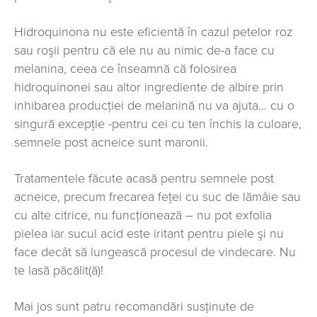
Hidroquinona nu este eficientă în cazul petelor roz
sau roşii pentru că ele nu au nimic de-a face cu
melanina, ceea ce înseamnă că folosirea
hidroquinonei sau altor ingrediente de albire prin
inhibarea producţiei de melanină nu va ajuta… cu o
singură excepţie -pentru cei cu ten închis la culoare,
semnele post acneice sunt maronii.
Tratamentele făcute acasă pentru semnele post
acneice, precum frecarea feţei cu suc de lămâie sau
cu alte citrice, nu funcţionează – nu pot exfolia
pielea iar sucul acid este iritant pentru piele şi nu
face decât să lungească procesul de vindecare. Nu
te lasă păcălit(ă)!
Mai jos sunt patru recomandări susţinute de