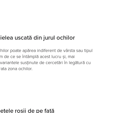
elea uscată din jurul ochilor
chilor poate apărea indiferent de vârsta sau tipul
ăm de ce se întâmplă acest lucru și, mai
ariantele susținute de cercetări în legătură cu
rata zona ochilor.
tele roșii de pe față