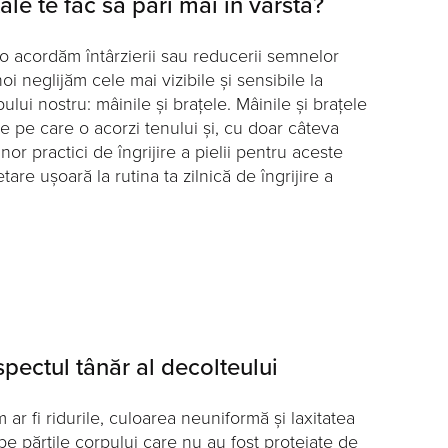
tale te fac să pari mai în vârstă?
 o acordăm întârzierii sau reducerii semnelor
noi neglijăm cele mai vizibile și sensibile la
lui nostru: mâinile și brațele. Mâinile și brațele
ie pe care o acorzi tenului și, cu doar câteva
or practici de îngrijire a pielii pentru aceste
re ușoară la rutina ta zilnică de îngrijire a
pectul tânăr al decolteului
ar fi ridurile, culoarea neuniformă și laxitatea
pe părțile corpului care nu au fost protejate de