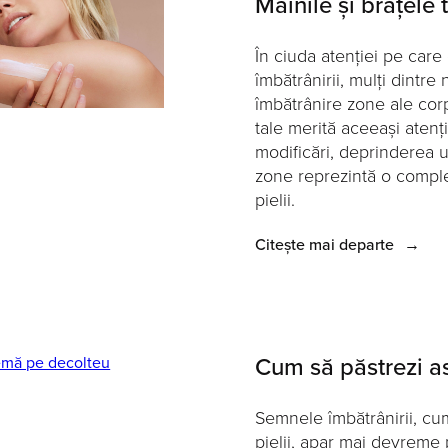
Mâinile și brațele 
În ciuda atenției pe care
îmbătrânirii, mulți dintre 
îmbătrânire zone ale corpu
tale merită aceeași atenț
modificări, deprinderea un
zone reprezintă o completa
pielii.
Citește mai departe
→
Cum să păstrezi as
Semnele îmbătrânirii, cum 
pielii, apar mai devreme 