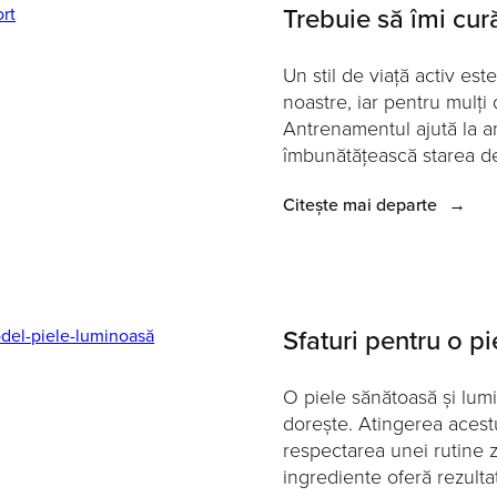
Trebuie să îmi cură
Un stil de viață activ est
noastre, iar pentru mulți 
Antrenamentul ajută la am
îmbunătățească starea de 
Citește mai departe
→
Sfaturi pentru o p
O piele sănătoasă și lum
dorește. Atingerea acest
respectarea unei rutine zi
ingrediente oferă rezultat