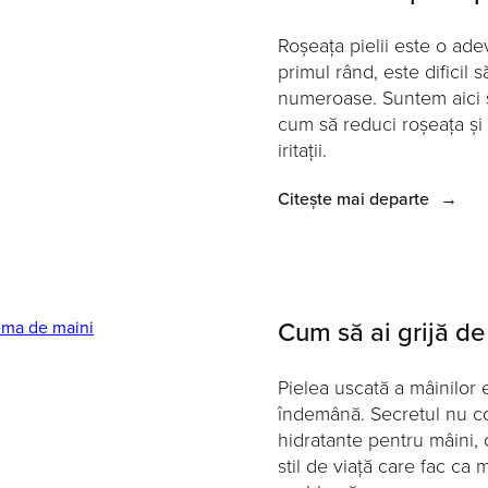
Roșeața pielii este o ade
primul rând, este dificil 
numeroase. Suntem aici să-
cum să reduci roșeața și 
iritații.
Citește mai departe
→
Cum să ai grijă de
Pielea uscată a mâinilor 
îndemână. Secretul nu c
hidratante pentru mâini, 
stil de viață care fac ca 