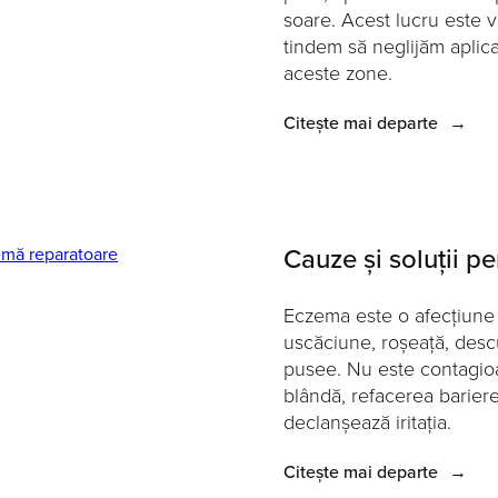
soare. Acest lucru este v
tindem să neglijăm aplica
aceste zone.
Citește mai departe
→
Cauze și soluții p
Eczema este o afecțiune 
uscăciune, roșeață, des
pusee. Nu este contagioas
blândă, refacerea barierei
declanșează iritația.
Citește mai departe
→