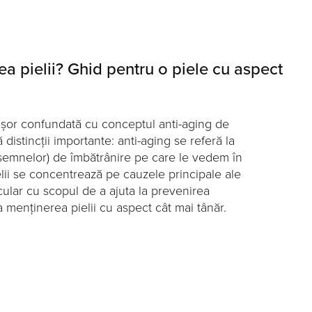
ea pielii? Ghid pentru o piele cu aspect
 ușor confundată cu conceptul anti-aging de
stă distincții importante: anti-aging se referă la
semnelor) de îmbătrânire pe care le vedem în
lii se concentrează pe cauzele principale ale
ecular cu scopul de a ajuta la prevenirea
a menținerea pielii cu aspect cât mai tânăr.