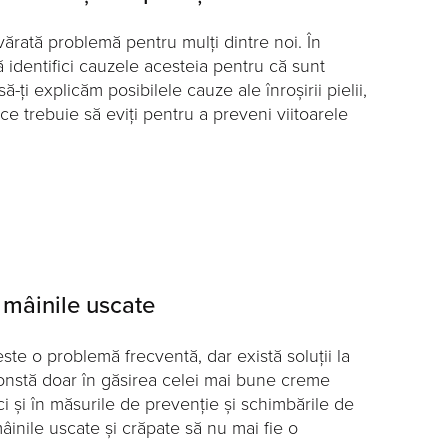
vărată problemă pentru mulți dintre noi. În
să identifici cauzele acesteia pentru că sunt
ți explicăm posibilele cauze ale înroșirii pielii,
ce trebuie să eviți pentru a preveni viitoarele
 mâinile uscate
este o problemă frecventă, dar există soluții la
onstă doar în găsirea celei mai bune creme
ci și în măsurile de prevenție și schimbările de
mâinile uscate și crăpate să nu mai fie o