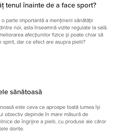
ț tenul înainte de a face sport?
e o parte importantă a menținerii sănătății
dintre noi, asta înseamnă vizite regulate la sală.
eliorarea afecțiunilor fizice și poate chiar să
spirit, dar ce efect are asupra pielii?
iele sănătoasă
inoasă este ceva ce aproape toată lumea își
ui obiectiv depinde în mare măsură de
lnice de îngrijire a pielii, cu produse ale căror
ele dorite.