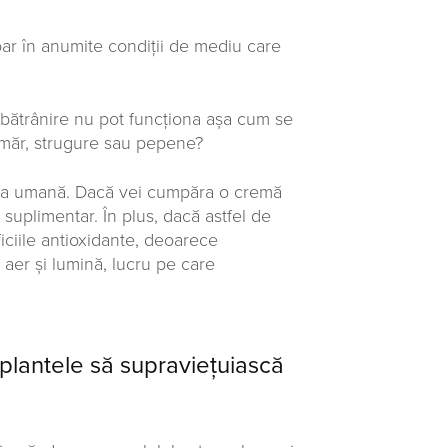
oar în anumite condiții de mediu care
mbătrânire nu pot funcționa așa cum se
ui măr, strugure sau pepene?
elea umană. Dacă vei cumpăra o cremă
 suplimentar. În plus, dacă astfel de
iciile antioxidante, deoarece
aer și lumină, lucru pe care
 plantele să supraviețuiască