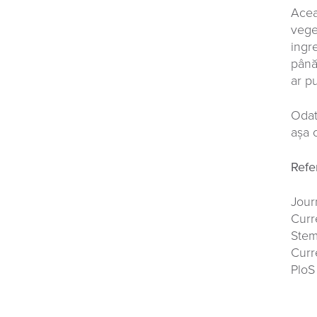
Acea
vege
ingr
până
ar p
Odat
așa 
Refe
Jour
Curr
Stem
Curr
PloS