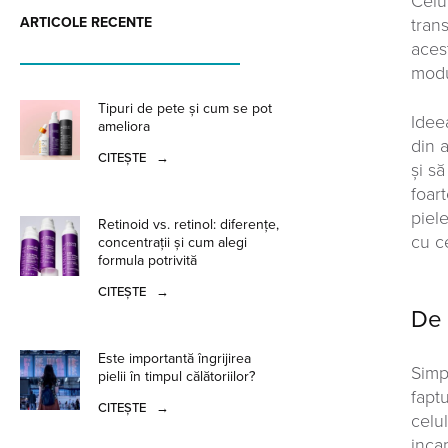
Celu
ARTICOLE RECENTE
tran
aces
modul
Tipuri de pete și cum se pot
Idee
ameliora
din 
CITEȘTE
→
și s
foar
piel
Retinoid vs. retinol: diferențe,
cu c
concentrații și cum alegi
formula potrivită
CITEȘTE
→
De 
Este importantă îngrijirea
Simp
pielii în timpul călătoriilor?
fapt
CITEȘTE
→
celu
inca