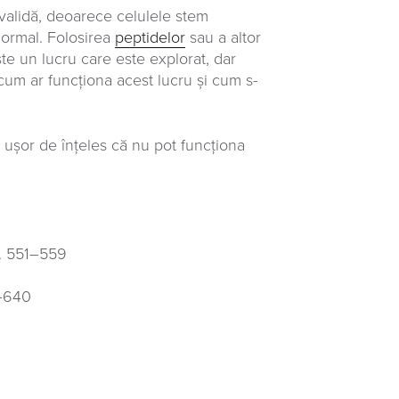
validă, deoarece celulele stem
normal. Folosirea
peptidelor
sau a altor
ste un lucru care este explorat, dar
cum ar funcționa acest lucru și cum s-
 ușor de înțeles că nu pot funcționa
g. 551–559
8–640