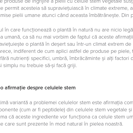
e produse de îngrijire a pielii cu celule stem vegetale sus
te permit acesteia să supraviețuiască în climate extreme, a
smise pielii umane atunci când aceasta îmbătrânește. Din p
l în care funcționează o plantă în natură nu are nicio leg
ea umană, ca să nu mai vorbim de faptul că aceste afirmați
aviețuiește o plantă în deșert sau într-un climat extrem de 
rece, indiferent de cum aplici astfel de produse pe piele, 
fără nutrienți specifici, umbră, îmbrăcăminte și alți factori 
i simplu nu trebuie să-și facă griji.
 o afirmație despre celulele stem
timă variantă a problemei celulelor stem este afirmația co
onente (cum ar fi peptidele) din celulele stem vegetale și 
irma că aceste ingrediente vor funcționa ca celule stem um
te care sunt prezente în mod natural în pielea noastră.