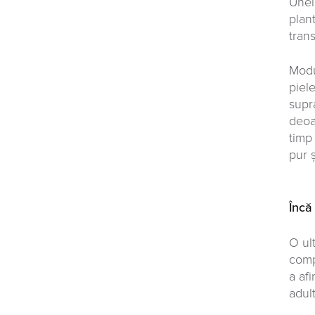
Unel
plan
tran
Modu
piel
supr
deoa
timp 
pur ș
Încă
O ul
comp
a af
adul