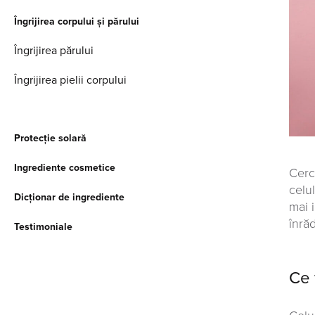
Îngrijirea corpului și părului
Îngrijirea părului
Îngrijirea pielii corpului
Protecție solară
Ingrediente cosmetice
Cerc
celu
Dicționar de ingrediente
mai 
înrăd
Testimoniale
Ce 