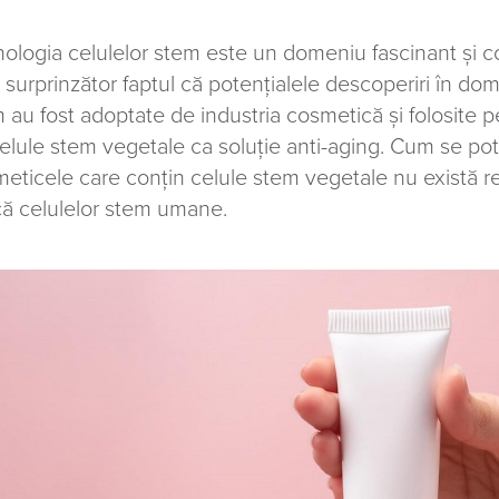
ologia celulelor stem este un domeniu fascinant și c
 surprinzător faptul că potențialele descoperiri în dom
 au fost adoptate de industria cosmetică și folosite 
elule stem vegetale ca soluție anti-aging. Cum se pot 
eticele care conțin celule stem vegetale nu există r
că celulelor stem umane.