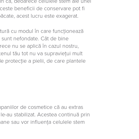
țin că, deoarece celulele stem ale unei
ceste beneficii de conservare pot fi
ăcate, acest lucru este exagerat.
ătură cu modul în care funcționează
i sunt nefondate. Cât de bine
rece nu se aplică în cazul nostru,
tenul tău tot nu va supraviețui mult
de protecție a pielii, de care plantele
mpaniilor de cosmetice că au extras
le-au stabilizat. Acestea continuă prin
ane sau vor influența celulele stem