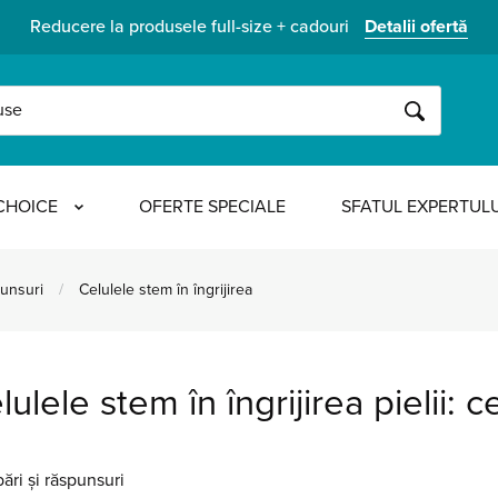
Reducere la produsele full-size + cadouri
Detalii ofertă
CAUTĂ
CHOICE
OFERTE SPECIALE
SFATUL EXPERTULU
punsuri
/
Celulele stem în îngrijirea
lulele stem în îngrijirea pielii: c
bări și răspunsuri