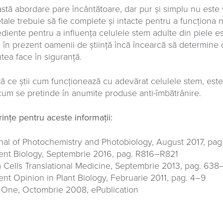
stă abordare pare încântătoare, dar pur și simplu nu este 
tale trebuie să fie complete și intacte pentru a funcționa 
ediente pentru a influența celulele stem adulte din piele e
 în prezent oamenii de știință încă încearcă să determine 
utea face în siguranță.
ă ce știi cum funcționează cu adevărat celulele stem, este
cum se pretinde în anumite produse anti-îmbătrânire.
rințe pentru aceste informații:
nal of Photochemistry and Photobiology, August 2017, pa
ent Biology, Septembrie 2016, pag. R816–R821
 Cells Translational Medicine, Septembrie 2013, pag. 63
ent Opinion in Plant Biology, Februarie 2011, pag. 4–9
 One, Octombrie 2008, ePublication