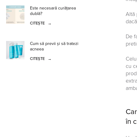
Este necesară curățarea
Altă
dublă?
dacă
CITEȘTE
→
De f
pret
Cum să previi și să tratezi
acneea
Celu
CITEȘTE
→
cu c
prod
extr
ambal
Car
în c