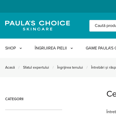
SHOP
ÎNGRIJIREA PIELII
GAME PAULA'S 
Acasă
/
Sfatul expertului
/
Îngrijirea tenului
/
Întrebări și răs
pielii: ce sunt și ce fac?
Ce
CATEGORII
Între