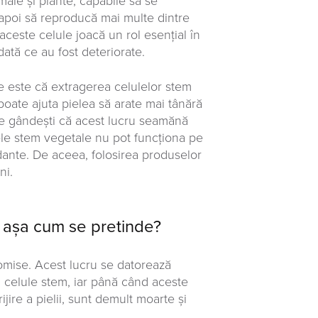
male și plante, capabile să se
i apoi să reproducă mai multe dintre
aceste celule joacă un rol esențial în
dată ce au fost deteriorate.
e este că extragerea celulelor stem
 poate ajuta pielea să arate mai tânără
te gândești că acest lucru seamănă
lele stem vegetale nu pot funcționa pe
idante. De aceea, folosirea produselor
ni.
a așa cum se pretinde?
romise. Acest lucru se datorează
ca celule stem, iar până când aceste
jire a pielii, sunt demult moarte și