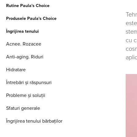
Rutine Paula's Choice
Tehn
Produsele Paula's Choice
este
stem
Îngrijirea tenului
cu c
Acnee. Rozacee
cosm
Anti-aging. Riduri
apli
Hidratare
Întrebări și răspunsuri
Probleme și soluții
Sfaturi generale
Îngrijirea tenului bărbaților