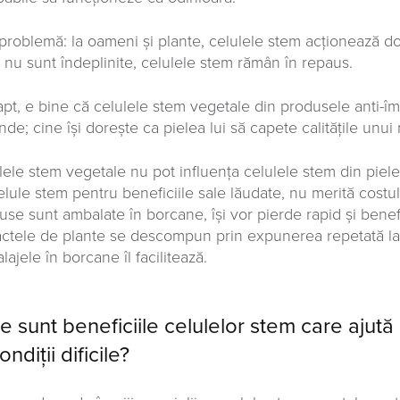
 problemă: la oameni și plante, celulele stem acționează d
 nu sunt îndeplinite, celulele stem rămân în repaus.
apt, e bine că celulele stem vegetale din produsele anti-î
inde; cine își dorește ca pielea lui să capete calitățile un
lele stem vegetale nu pot influența celulele stem din pi
elule stem pentru beneficiile sale lăudate, nu merită costul
use sunt ambalate în borcane, își vor pierde rapid și benef
actele de plante se descompun prin expunerea repetată la 
ajele în borcane îl facilitează.
e sunt beneficiile celulelor stem care ajută
ondiții dificile?