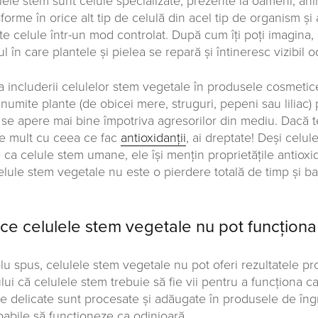
lele stem sunt celule specializate, prezente la oameni, ani
sforme în orice alt tip de celulă din acel tip de organism ș
te celule într-un mod controlat. După cum îți poți imagina, 
 în care plantele și pielea se repară și întineresc vizibil o
a includerii celulelor stem vegetale în produsele cosmetic
anumite plante (de obicei mere, struguri, pepeni sau liliac)
ă se apere mai bine împotriva agresorilor din mediu. Dacă 
te mult cu ceea ce fac
antioxidanții
, ai dreptate! Deși celu
e ca celule stem umane, ele își mențin proprietățile antiox
elule stem vegetale nu este o pierdere totală de timp și ba
ce celulele stem vegetale nu pot funcțion
lu spus, celulele stem vegetale nu pot oferi rezultatele p
ului că celulele stem trebuie să fie vii pentru a funcționa 
le delicate sunt procesate și adăugate în produsele de îngri
pabile să funcționeze ca odinioară.