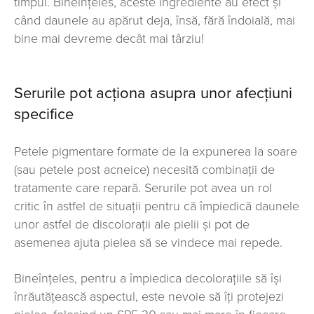
timpul. Bineînțeles, aceste ingrediente au efect și
când daunele au apărut deja, însă, fără îndoială, mai
bine mai devreme decât mai târziu!
Serurile pot acționa asupra unor afecțiuni
specifice
Petele pigmentare formate de la expunerea la soare
(sau petele post acneice) necesită combinații de
tratamente care repară. Serurile pot avea un rol
critic în astfel de situații pentru că împiedică daunele
unor astfel de discolorații ale pielii și pot de
asemenea ajuta pielea să se vindece mai repede.
Bineînțeles, pentru a împiedica decolorațiile să își
înrăutățească aspectul, este nevoie să îți protejezi