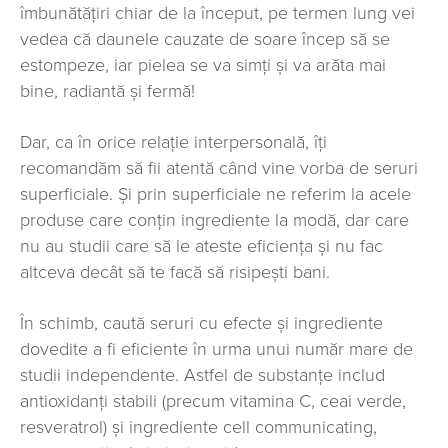
îmbunătățiri chiar de la început, pe termen lung vei
vedea că daunele cauzate de soare încep să se
estompeze, iar pielea se va simți și va arăta mai
bine, radiantă și fermă!
Dar, ca în orice relație interpersonală, îți
recomandăm să fii atentă când vine vorba de seruri
superficiale. Și prin superficiale ne referim la acele
produse care conțin ingrediente la modă, dar care
nu au studii care să le ateste eficiența și nu fac
altceva decât să te facă să risipești bani.
În schimb, caută seruri cu efecte și ingrediente
dovedite a fi eficiente în urma unui număr mare de
studii independente. Astfel de substanțe includ
antioxidanți stabili (precum vitamina C, ceai verde,
resveratrol) și ingrediente cell communicating,