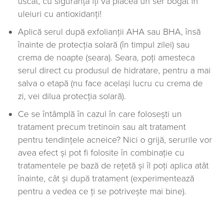
uscat, cu siguranță îți va plăcea un ser bogat în
uleiuri cu antioxidanți!
Aplică serul după exfolianții AHA sau BHA, însă
înainte de protecția solară (în timpul zilei) sau
crema de noapte (seara). Seara, poți amesteca
serul direct cu produsul de hidratare, pentru a mai
salva o etapă (nu face același lucru cu crema de
zi, vei dilua protecția solară).
Ce se întâmplă în cazul în care folosești un
tratament precum tretinoin sau alt tratament
pentru tendințele acneice? Nici o grijă, serurile vor
avea efect și pot fi folosite în combinație cu
tratamentele pe bază de rețetă și îl poți aplica atât
înainte, cât și după tratament (experimentează
pentru a vedea ce ți se potrivește mai bine).