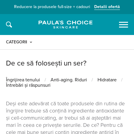
Reducere la produsele full-size + cadouri
Detalii ofertă
Caută
CATEGORII
De ce să folosești un ser?
Îngrijirea tenului
/
Anti-aging. Riduri
/
Hidratare
/
Întrebări și răspunsuri
Deși este adevărat că toate produsele din rutina de
îngrijire trebuie să conțină ingrediente antioxidante
și cell-communicating, ar trebui să ai așteptări mai
mari în ceea ce privește serurile. De ce? Pentru că
cele mai bune seruri conțin ingrediente antirid în