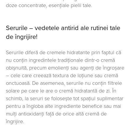
doze concentrate, esențiale pielii tale.
Serurile – vedetele antirid ale rutinei tale
de îngrijire!
Serurile diferă de cremele hidratante prin faptul că
nu conțin ingredintele tradiționale dintr-o cremă
obișnuită, precum emolienți sau agenți de îngroșare
– cele care creează textura de loțiune sau cremă
onctuoasă. De asemenea, serurile nu conțin filtrele
solare pe care le are o cremă hidratantă de zi. În
schimb, la seruri se folosește tot spațiul suplimentar
pentru a îngloba alte ingrediente benefice sau mai
mulți antioxidanți față de orice altă cremă de
îngrijire.