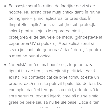
Folosește serul în rutina de îngrijire de zi și de
noapte. Nu există prea mulți antioxidanți în rutina
de îngrijire – și nici aplicarea lor prea des. În
timpul zilei, aplică un strat subțire sub protecția
solară pentru a ajuta la repararea pielii și
protejarea ei de daunele de mediu (gândește-te la
expunerea UV și poluare). Apoi aplică serul și
seara (în cantitate generoasă dacă dorești) pentru
a menține bunul obicei!
Nu există un ”cel mai bun” ser, alege pe baza
tipului tău de ten și a afecțiunii pielii tale, dacă
există. Nu contează cât de bine formulat este un
produs, dacă nu este potrivit tipului tău de ten. De
exemplu, dacă ai ten gras sau mixt, orientează-te
spre seruri cu textură lejeră, care să nu se simtă
grele pe piele sau să nu fie uleioase. Dacă ai ten