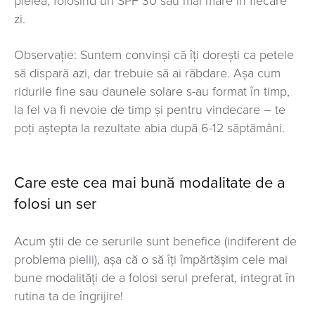
pielea, folosind un SPF 30 sau mai mare în fiecare
zi.
Observație: Suntem convinși că îți dorești ca petele
să dispară azi, dar trebuie să ai răbdare. Așa cum
ridurile fine sau daunele solare s-au format în timp,
la fel va fi nevoie de timp și pentru vindecare – te
poți aștepta la rezultate abia după 6-12 săptămâni.
Care este cea mai bună modalitate de a
folosi un ser
Acum știi de ce serurile sunt benefice (indiferent de
problema pielii), așa că o să îți împărtășim cele mai
bune modalități de a folosi serul preferat, integrat în
rutina ta de îngrijire!