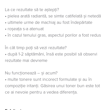
La ce rezultate să te aștepți?
• pielea arată radiantă, se simte catifelată și netedă
• ultimele urme de machiaj au fost îndepărtate
• roșeața s-a atenuat
• în cazul tenului gras, aspectul porilor a fost redus
În cât timp poți să vezi rezultate?
• după 1-2 săptămâni, însă este posibil să observi
rezultate mai devreme
Nu funcționează – și acum?
• multe tonere sunt incorect formulate și au în
compoziție iritanți. Găsirea unui toner bun este tot
ce ai nevoie pentru a vedea diferența.