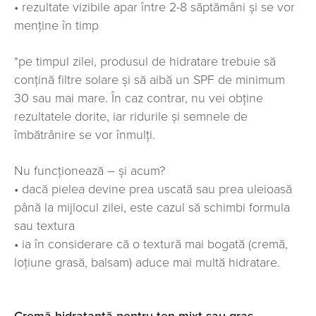
• rezultate vizibile apar între 2-8 săptămâni și se vor
menține în timp
*pe timpul zilei, produsul de hidratare trebuie să
conțină filtre solare și să aibă un SPF de minimum
30 sau mai mare. În caz contrar, nu vei obține
rezultatele dorite, iar ridurile și semnele de
îmbătrânire se vor înmulți.
Nu funcționează – și acum?
• dacă pielea devine prea uscată sau prea uleioasă
până la mijlocul zilei, este cazul să schimbi formula
sau textura
• ia în considerare că o textură mai bogată (cremă,
loțiune grasă, balsam) aduce mai multă hidratare.