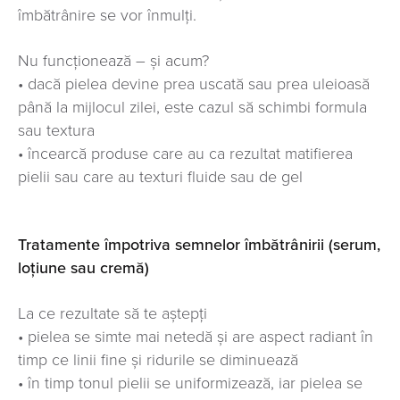
îmbătrânire se vor înmulți.
Nu funcționează – și acum?
• dacă pielea devine prea uscată sau prea uleioasă
până la mijlocul zilei, este cazul să schimbi formula
sau textura
• încearcă produse care au ca rezultat matifierea
pielii sau care au texturi fluide sau de gel
Tratamente împotriva semnelor îmbătrânirii (serum,
loțiune sau cremă)
La ce rezultate să te aștepți
• pielea se simte mai netedă și are aspect radiant în
timp ce linii fine și ridurile se diminuează
• în timp tonul pielii se uniformizează, iar pielea se