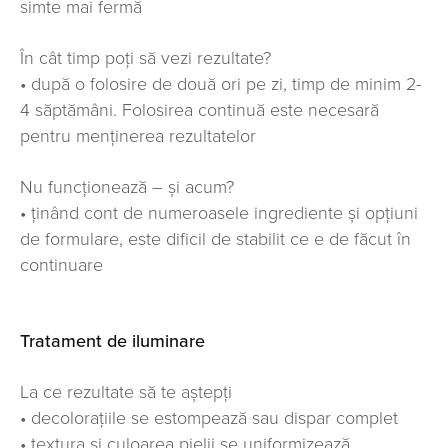
simte mai fermă
În cât timp poți să vezi rezultate?
• după o folosire de două ori pe zi, timp de minim 2-
4 săptămâni. Folosirea continuă este necesară
pentru menținerea rezultatelor
Nu funcționează – și acum?
• ținând cont de numeroasele ingrediente și opțiuni
de formulare, este dificil de stabilit ce e de făcut în
continuare
Tratament de iluminare
La ce rezultate să te aștepți
• decolorațiile se estompează sau dispar complet
• textura și culoarea pielii se uniformizează