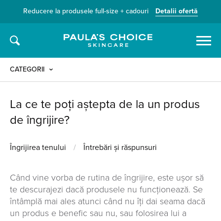
Reducere la produsele full-size + cadouri
Detalii ofertă
Caută
CATEGORII
La ce te poți aștepta de la un produs
de îngrijire?
Îngrijirea tenului
/
Întrebări și răspunsuri
Când vine vorba de rutina de îngrijire, este ușor să
te descurajezi dacă produsele nu funcționează. Se
întâmplă mai ales atunci când nu îți dai seama dacă
un produs e benefic sau nu, sau folosirea lui a