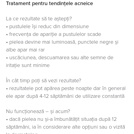
Tratament pentru tendințele acneice
La ce rezultate să te aștepți?
• pustulele își reduc din dimensiune
• frecvența de apariție a pustulelor scade
• pielea devine mai luminoasă, punctele negre și
albe apar mai rar
• uscăciunea, descuamarea sau alte semne de
iritație sunt minime
În cât timp poți să vezi rezultate?
• rezultatele pot apărea peste noapte dar în general
ele apar după 4-12 săptămâni de utilizare constantă
Nu funcționează – și acum?
• dacă pielea nu și-a îmbunătățit situația după 12
săptămâni, ia în considerare alte opțiuni sau o vizită