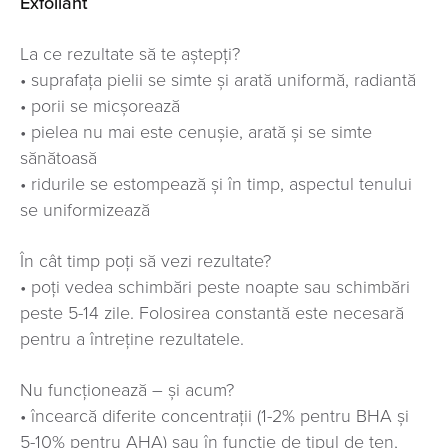
Exfoliant
La ce rezultate să te aștepți?
• suprafața pielii se simte și arată uniformă, radiantă
• porii se micșorează
• pielea nu mai este cenușie, arată și se simte
sănătoasă
• ridurile se estompează și în timp, aspectul tenului
se uniformizează
În cât timp poți să vezi rezultate?
• poți vedea schimbări peste noapte sau schimbări
peste 5-14 zile. Folosirea constantă este necesară
pentru a întreține rezultatele.
Nu funcționează – și acum?
• încearcă diferite concentrații (1-2% pentru BHA și
5-10% pentru AHA) sau în funcție de tipul de ten,