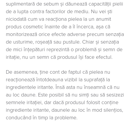
suplimentară de sebum și dăunează capacității pielii
de a lupta contra factorilor de mediu. Nu vei ști
niciodată cum va reacționa pielea la un anumit
produs cosmetic înainte de a îl încerca, așa că
monitorizează orice efecte adverse precum senzația
de usturime, roșeață sau pustule. Chiar și senzația
de mici înțepături reprezintă o problemă și semn de
iritație, nu un semn că produsul își face efectul.
De asemenea, ține cont de faptul că pielea nu
reacționează întotdeauna vizibil la suprafață la
ingredientele iritante. Însă asta nu înseamnă că nu
au loc daune. Este posibil să nu simți sau să sesizezi
semnele iritației, dar dacă produsul folosit conține
ingrediente iritante, daunele au loc în mod silențios,
conducând în timp la probleme.