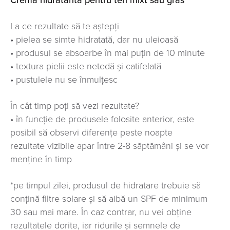
Cremă hidratantă pentru ten mixt sau gras
La ce rezultate să te aștepți
• pielea se simte hidratată, dar nu uleioasă
• produsul se absoarbe în mai puțin de 10 minute
• textura pielii este netedă și catifelată
• pustulele nu se înmulțesc
În cât timp poți să vezi rezultate?
• în funcție de produsele folosite anterior, este
posibil să observi diferențe peste noapte
rezultate vizibile apar între 2-8 săptămâni și se vor
menține în timp
*pe timpul zilei, produsul de hidratare trebuie să
conțină filtre solare și să aibă un SPF de minimum
30 sau mai mare. În caz contrar, nu vei obține
rezultatele dorite, iar ridurile și semnele de