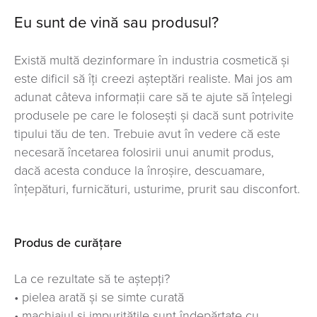
Eu sunt de vină sau produsul?
Există multă dezinformare în industria cosmetică și
este dificil să îți creezi așteptări realiste. Mai jos am
adunat câteva informații care să te ajute să înțelegi
produsele pe care le folosești și dacă sunt potrivite
tipului tău de ten. Trebuie avut în vedere că este
necesară încetarea folosirii unui anumit produs,
dacă acesta conduce la înroșire, descuamare,
înțepături, furnicături, usturime, prurit sau disconfort.
Produs de curățare
La ce rezultate să te aștepți?
• pielea arată și se simte curată
• machiajul și impuritățile sunt îndepărtate cu