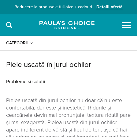
Reducere la produsele full-size + cadouri
Detalii ofertă
Caută
CATEGORII
Piele uscată în jurul ochilor
Probleme și soluții
Pielea uscată din jurul ochilor nu doar că nu este
confortabilă, dar este și inestetică. Ridurile și
cearcănele devin mai pronunțate, textura ridată pare
și mai exagerată. Pielea uscată din jurul ochilor
apare indiferent de vârstă și tipul de ten, așa că hai