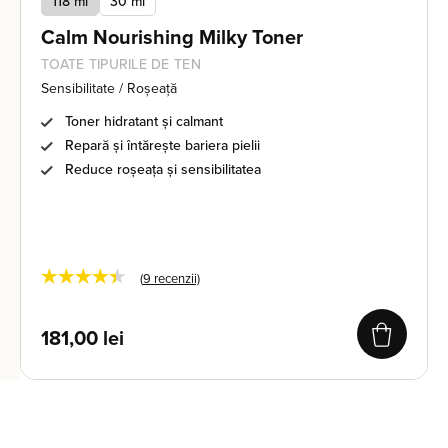
118 ml
30 ml
Calm Nourishing Milky Toner
TOATE TIPURILE DE TEN
Sensibilitate / Roșeață
Toner hidratant și calmant
Repară și întărește bariera pielii
Reduce roșeața și sensibilitatea
★★★★★
(
9
recenzii)
181,00
lei