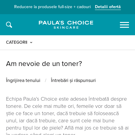
Reducere la produsele full-size + cadouri
Detalii ofertă
Caută
CATEGORII
Am nevoie de un toner?
Îngrijirea tenului
/
Întrebări și răspunsuri
Echipa Paula’s Choice este adesea întrebată despre
tonere. De cele mai multe ori, femeile vor doar să
știe ce face un toner, dacă trebuie să folosească
unul, iar dacă trebuie, care sunt cele mai bune
pentru tipul lor de piele? Află mai jos ce trebuie să ai