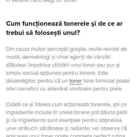
în vedere când alegi un toner.
Cum funcţionează tonerele şi de ce ar
trebui să folosești unul?
Din cauza multor percepţii greşite, multe reviste de
modă, dermatologi și chiar agenți de vânzări
sfătuiesc împotriva utilizării unui toner sau pur și
simplu exclud opţiunea pentru tonere. Este
dezamăgitor, pentru că un
toner
bine formulat poate
oferi beneficii cu adevărat uimitoare pentru piele.
Odată ce ai înțeles cum acționează tonerele, ştii ce
ingrediente incluse în unele tonere pot dăuna pielii
și ce ingrediente sunt esențiale pentru obţinerea
unei străluciri sănătoase și radiante, vei observa că
aplicarea unui toner poate completa perfect rutina