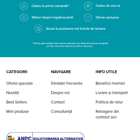
CATEGORII
NAVIGARE
INFO UTILE
Oferte speciale
Întrebări frecvente
Beneficii membri
Noutăți
Despre noi
Livrare și transport
Best Sellers
Contact
Politica de retur
Mini produse
Consultanță
Retragere din
contract aici