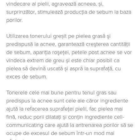
vindecare al pielii, agravează acneea, și,
surprinzător, stimulează producția de sebum la baza
porilor.
Utilizarea tonerului greșit pe pielea grasă şi
predispusă la acnee, garantează creşterea cantităţii
de sebum, apariţia roşeţei, petele post acnee se vor
vindeca extrem de greu și este chiar posibil ca
pielea să devină uscată și aspră la suprafaţă, cu
exces de sebum.
Tonerele cele mai bune pentru tenul gras sau
predispus la acnee sunt cele ale căror ingrediente
ajută la refacerea suprafeţei pielii, fac pielea mai
fină, reduc porii dilataţi și conțin ingrediente cell-
communicating care ajută la antrenarea porilor să se
ocupe de excesul de sebum într-un mod mai