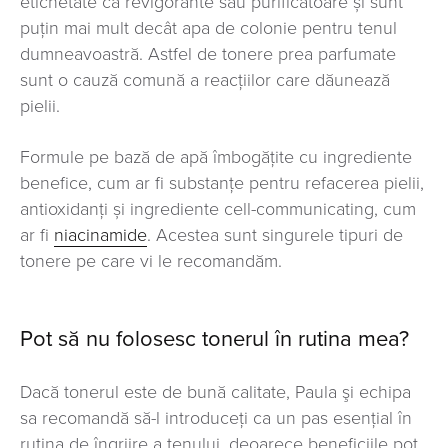
etichetate ca revigorante sau purificatoare și sunt
puțin mai mult decât apa de colonie pentru tenul
dumneavoastră. Astfel de tonere prea parfumate
sunt o cauză comună a reacțiilor care dăunează
pielii.
Formule pe bază de apă îmbogăţite cu ingrediente
benefice, cum ar fi substanțe pentru refacerea pielii,
antioxidanți și ingrediente cell-communicating, cum
ar fi
niacinamide
. Acestea sunt singurele tipuri de
tonere pe care vi le recomandăm.
Pot să nu folosesc tonerul în rutina mea?
Dacă tonerul este de bună calitate, Paula şi echipa
sa recomandă să-l introduceţi ca un pas esențial în
rutina de îngrjire a tenului, deoarece beneficiile pot