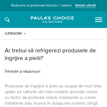
Reducere la produsele full-size + cadouri
Detalii ofertă
Caută
CATEGORII
Ar trebui să refrigerezi produsele de
îngrijire a pielii?
Întrebări și răspunsuri
Produsele de îngrijire a pielii au ocupat de mult timp
spațiu pe rafturile din baia noastră: anumite creme
cu factor de protecție solară, tratamente și creme
hidratante stau frumos în dulapurile noastre, lângă