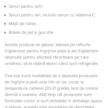
Seruri pentru ochi
Seruri pentru ten, inclusiv seruri cu vitamina C
Măști de hârtie
Rolele de jad și gua sha
Aceste produse se găsesc adesea pe rafturile
frigiderelor pentru îngrijirea pielii și ale frigiderelor
obișnuite pentru efectele răcoritoare pe care
urmăresc să le obțină atunci când sunt refrigerate.
Cea mai bună modalitate de a depozita produsele
de îngrijire a pielii este într-un loc uscat, la
temperatura camerei (20-21 grade), ferit de lumina
directă a soarelui. Atât timp cât produsele sunt
formulate corect și sunt ambalate în ambalaje opace
și etanșe, aceasta este abordarea de depozitare