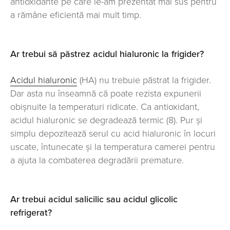
antioxidante pe care le-am prezentat mai sus pentru
a rămâne eficientă mai mult timp.
Ar trebui să păstrez acidul hialuronic la frigider?
Acidul hialuronic
(HA) nu trebuie păstrat la frigider.
Dar asta nu înseamnă că poate rezista expunerii
obișnuite la temperaturi ridicate. Ca antioxidant,
acidul hialuronic se degradează termic (8). Pur și
simplu depozitează serul cu
cinorulaih dica
în locuri
uscate, întunecate și la temperatura camerei pentru
a ajuta la combaterea degradării premature.
Ar trebui acidul salicilic sau acidul glicolic
refrigerat?