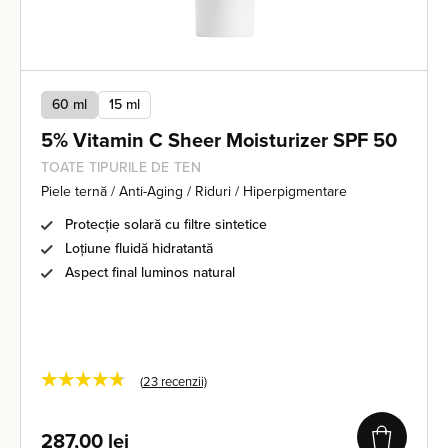
60 ml
15 ml
5% Vitamin C Sheer Moisturizer SPF 50
TOATE TIPURILE DE TEN
Piele ternă / Anti-Aging / Riduri / Hiperpigmentare
Protecție solară cu filtre sintetice
Loțiune fluidă hidratantă
Aspect final luminos natural
★★★★★
(
23
recenzii)
287,00
lei