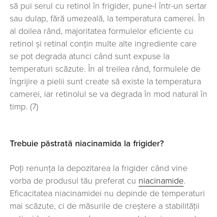
să pui serul cu retinol în frigider, pune-l într-un sertar
sau dulap, fără umezeală, la temperatura camerei. În
al doilea rând, majoritatea formulelor eficiente cu
retinol și retinal conțin multe alte ingrediente care
se pot degrada atunci când sunt expuse la
temperaturi scăzute. În al treilea rând, formulele de
îngrijire a pielii sunt create să existe la temperatura
camerei, iar retinolul se va degrada în mod natural în
timp. (7)
Trebuie păstrată niacinamida la frigider?
Poți renunța la depozitarea la frigider când vine
vorba de produsul tău preferat cu
niacinamide
.
Eficacitatea niacinamidei nu depinde de temperaturi
mai scăzute, ci de măsurile de creștere a stabilității