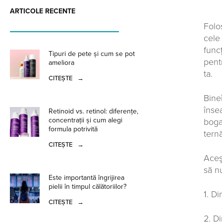
ARTICOLE RECENTE
Folo
cele
func
Tipuri de pete și cum se pot
pent
ameliora
ta.
CITEȘTE
→
Bineî
înse
Retinoid vs. retinol: diferențe,
concentrații și cum alegi
boga
formula potrivită
tern
CITEȘTE
→
Aceş
să n
Este importantă îngrijirea
pielii în timpul călătoriilor?
1. D
CITEȘTE
→
2. D