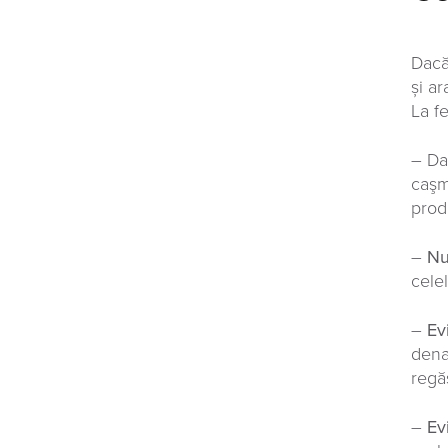
Dacă
și a
La fe
– Da
caşm
prod
–
Nu
cele
–
Ev
dena
regă
–
Ev