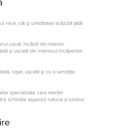
ă
ul rece, cât şi umiditatea scăzută (atât
l uscat, încălzit din interior.
ă şi uscată din interiorul încăperilor
tată, roşie, uscată şi cu o senzaţie
selor specializate care menţin
ă-ţi schimbe aspectul natural și lumino
ire