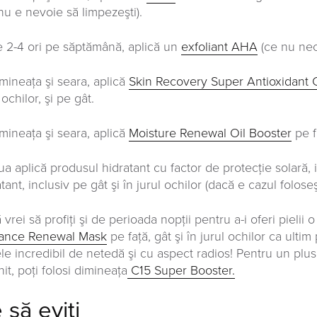
(nu e nevoie să limpezeşti).
e 2-4 ori pe săptămână, aplică un
exfoliant AHA
(ce nu nece
imineaţa şi seara, aplică
Skin Recovery Super Antioxidant
 ochilor, şi pe gât.
imineaţa şi seara, aplică
Moisture Renewal Oil Booster
pe fa
iua aplică produsul hidratant cu factor de protecţie solară,
tant, inclusiv pe gât şi în jurul ochilor (dacă e cazul folos
vrei să profiţi şi de perioada nopții pentru a-i oferi pielii 
ance Renewal Mask
pe faţă, gât şi în jurul ochilor ca ultim
ele incredibil de netedă şi cu aspect radios! Pentru un plus
it, poți folosi dimineața
C15 Super Booster.
 să eviţi