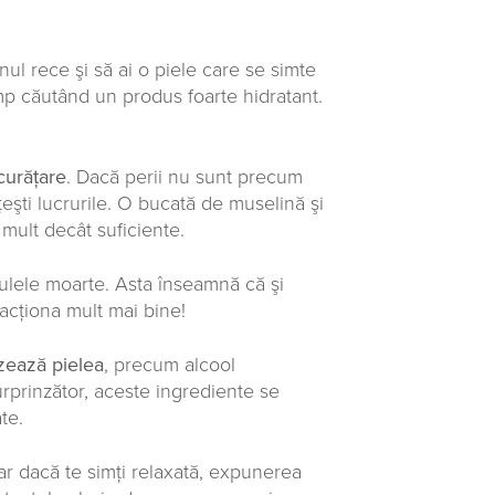
ul rece şi să ai o piele care se simte
timp căutând un produs foarte hidratant.
 curăţare
. Dacă perii nu sunt precum
ţeşti lucrurile. O bucată de muselină şi
 mult decât suficiente.
lulele moarte. Asta înseamnă că şi
 acţiona mult mai bine!
izează pielea
, precum alcool
Surprinzător, aceste ingrediente se
te.
iar dacă te simți relaxată, expunerea