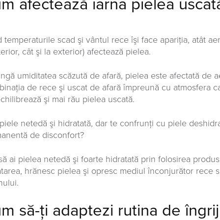
m afectează iarna pielea uscat
temperaturile scad şi vântul rece îşi face apariţia, atât aer
terior, cât şi la exterior) afectează pielea.
ngă umiditatea scăzută de afară, pielea este afectată de aeru
inaţia de rece şi uscat de afară împreună cu atmosfera cald
chilibrează şi mai rău pielea uscată.
piele netedă şi hidratată, dar te confrunţi cu piele deshidra
anentă de disconfort?
 să ai pielea netedă şi foarte hidratată prin folosirea produ
atarea, hrănesc pielea şi opresc mediul înconjurător rece s
nului.
m să-ţi adaptezi rutina de îngrij