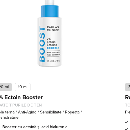
20 ml
10 ml
% Ectoin Booster
R
ATE TIPURILE DE TEN
TO
ele ternă / Anti-Aging / Sensibilitate / Roșeață /
Pi
shidratare
Booster cu ectoină și acid hialuronic