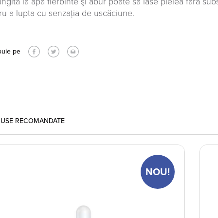
ungită la apă fierbinte şi abur poate să lase pielea fără su
ru a lupta cu senzaţia de uscăciune.
buie pe
USE RECOMANDATE
NOU!