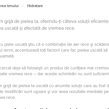
jirea tenului
/
Hidratare
 grijă de pielea ta, oferindu-ți câteva soluții eficient
ea uscată și afectată de vremea rece.
cu piele uscată ştiu că o combinaţie de aer rece şi scăder
ul iernii, accentuează toţi factorii care fac pielea uscată s
uamată.
ncercat deja să foloseşti un produs de curățare mai cremo
ate vremea rece – dar aceste schimbări nu sunt suficiente?
 grijă de pielea ta uscată cu anumite soluţii care au fost do
te modificări sunt uşoare şi vor avea rezultate imediate pen
ea rece.