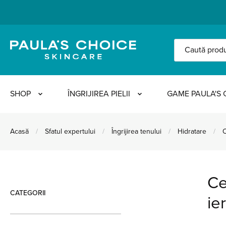
SHOP
ÎNGRIJIREA PIELII
GAME PAULA'S 
Acasă
/
Sfatul expertului
/
Îngrijirea tenului
/
Hidratare
/
C
uscată în timpul iernii
Ce
CATEGORII
ier