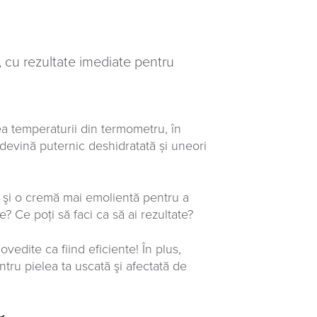
e, cu rezultate imediate pentru
ea temperaturii din termometru, în
ă devină puternic deshidratată și uneori
s şi o cremă mai emolientă pentru a
 Ce poţi să faci ca să ai rezultate?
vedite ca fiind eficiente! În plus,
tru pielea ta uscată şi afectată de