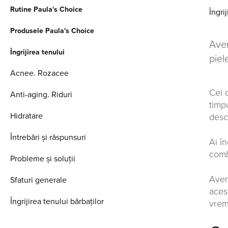
Rutine Paula's Choice
Îngri
Produsele Paula's Choice
Avem
Îngrijirea tenului
piel
Acnee. Rozacee
Cei 
Anti-aging. Riduri
timp
Hidratare
desc
Întrebări și răspunsuri
Ai î
comb
Probleme și soluții
Avem
Sfaturi generale
aces
Îngrijirea tenului bărbaților
vrem