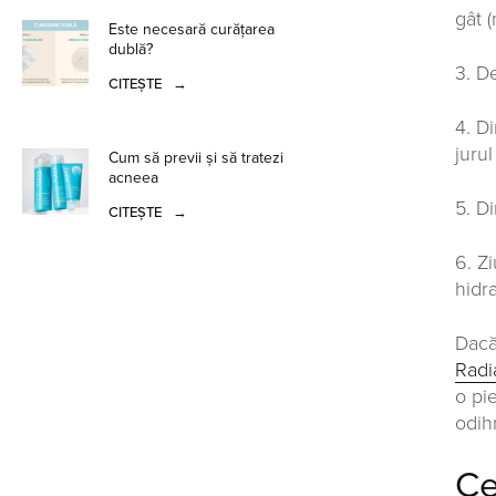
gât 
Este necesară curățarea
dublă?
3. D
CITEȘTE
→
4. D
jurul
Cum să previi și să tratezi
acneea
5. D
CITEȘTE
→
6. Z
hidra
Dacă 
Radi
o pi
odihn
Ce