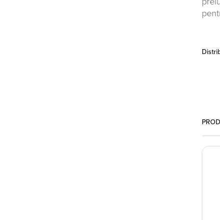
prel
pent
Distri
PROD