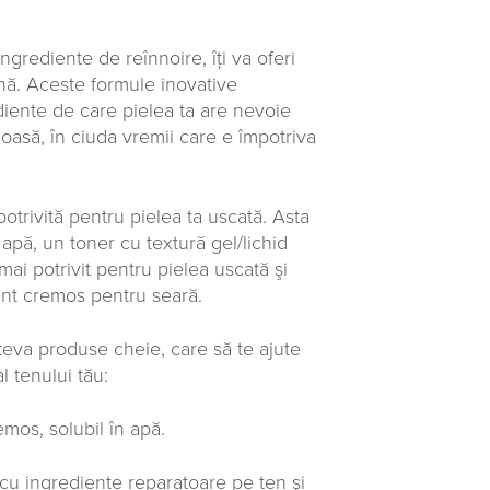
ngrediente de reînnoire, îţi va oferi
ină. Aceste formule inovative
ediente de care pielea ta are nevoie
dioasă, în ciuda vremii care e împotriva
 potrivită pentru pielea ta uscată. Asta
apă, un toner cu textură gel/lichid
ai potrivit pentru pielea uscată şi
tant cremos pentru seară.
teva produse cheie, care să te ajute
l tenului tău:
mos, solubil în apă.
 cu ingrediente reparatoare pe ten şi