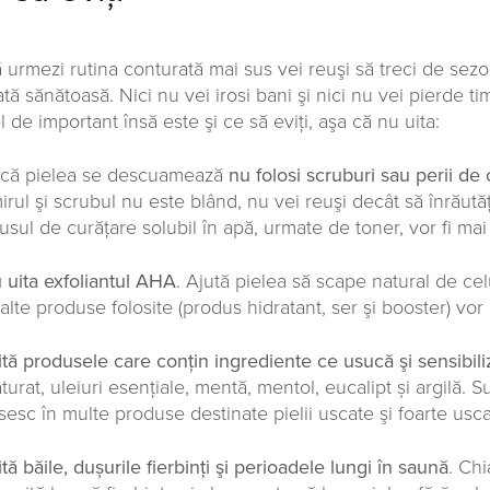
 urmezi rutina conturată mai sus vei reuşi să treci de sezon
rată sănătoasă. Nici nu vei irosi bani şi nici nu vei pierde 
l de important însă este şi ce să eviţi, aşa că nu uita:
că pielea se descuamează
nu folosi scruburi sau perii de
irul şi scrubul nu este blând, nu vei reuşi decât să înrăută
usul de curățare solubil în apă, urmate de toner, vor fi mai
 uita exfoliantul AHA
. Ajută pielea să scape natural de ce
lalte produse folosite (produs hidratant, ser şi booster) vor
ită produsele care conţin ingrediente ce usucă şi sensibil
turat, uleiuri esenţiale, mentă, mentol, eucalipt și argilă. 
sesc în multe produse destinate pielii uscate şi foarte usca
ită băile, dușurile fierbinţi şi perioadele lungi în saună
. Ch