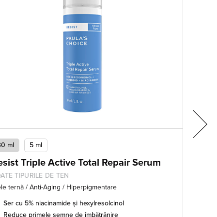
30 ml
5 ml
2
esist Triple Active Total Repair Serum
M
ATE TIPURILE DE TEN
TE
ele ternă / Anti-Aging / Hiperpigmentare
Sen
Ser cu 5% niacinamide și hexylresolcinol
Reduce primele semne de îmbătrânire