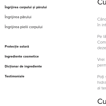
Cu
Îngrijirea corpului și părului
Îngrijirea părului
Când 
în in
Îngrijirea pielii corpului
Pe lâ
Comb
Protecție solară
deze
Ingrediente cosmetice
Vrei 
perm
Dicționar de ingrediente
Poţi
Testimoniale
hidr
al te
Cu