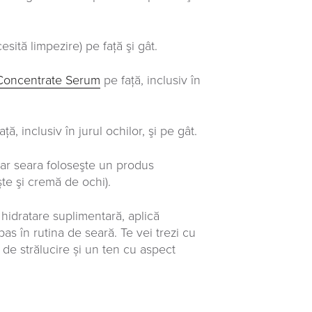
sită limpezire) pe faţă şi gât.
 Concentrate Serum
pe faţă, inclusiv în
ţă, inclusiv în jurul ochilor, şi pe gât.
 iar seara foloseşte un produs
eşte şi cremă de ochi).
o hidratare suplimentară, aplică
 pas în rutina de seară. Te vei trezi cu
 de strălucire și un ten cu aspect