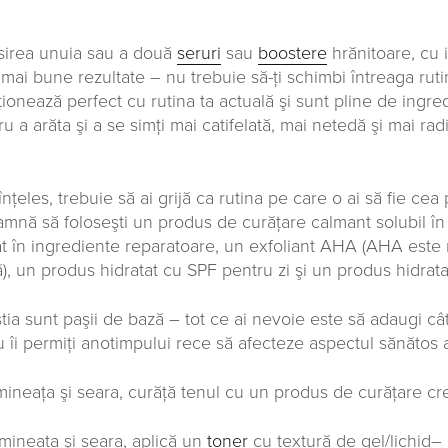
sirea unuia sau a două
seruri
sau
boostere
hrănitoare, cu i
 mai bune rezultate – nu trebuie să-ţi schimbi întreaga rut
ţionează perfect cu rutina ta actuală şi sunt pline de ingr
ru a arăta şi a se simţi mai catifelată, mai netedă şi mai ra
nţeles, trebuie să ai grijă ca rutina pe care o ai să fie cea
amnă să foloseşti un produs de curățare calmant solubil în 
t în ingrediente reparatoare, un exfoliant AHA (AHA este m
ă), un produs hidratat cu SPF pentru zi şi un produs hidra
tia sunt paşii de bază – tot ce ai nevoie este să adaugi câ
u îi permiţi anotimpului rece să afecteze aspectul sănătos a
imineaţa şi seara, curăţă tenul cu un produs de curățare cre
imineaţa şi seara, aplică un
toner
cu textură de gel/lichid–