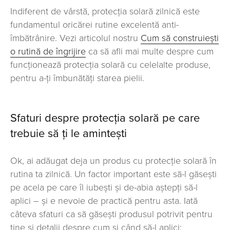
Indiferent de vârstă, protecția solară zilnică este
fundamentul oricărei rutine excelentă anti-
îmbătrânire. Vezi articolul nostru
Cum să construiești
o rutină de îngrijire
ca să afli mai multe despre cum
funcționează protecția solară cu celelalte produse,
pentru a-ți îmbunătăți starea pielii.
Sfaturi despre protecția solară pe care
trebuie să ți le amintești
Ok, ai adăugat deja un produs cu protecție solară în
rutina ta zilnică. Un factor important este să-l găsești
pe acela pe care îl iubești și de-abia aștepți să-l
aplici – și e nevoie de practică pentru asta. Iată
câteva sfaturi ca să găsești produsul potrivit pentru
tine și detalii despre cum și când să-l aplici: