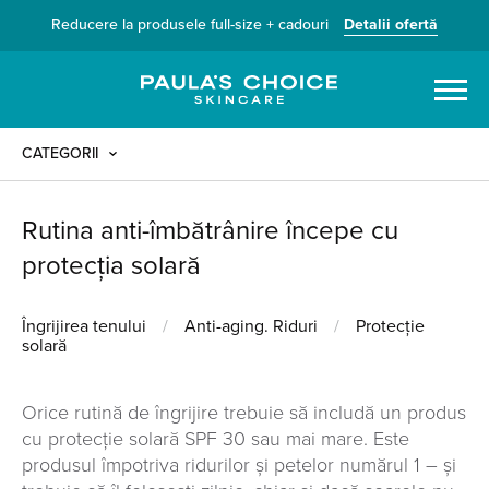
Reducere la produsele full-size + cadouri
Detalii ofertă
Caută
CATEGORII
Rutina anti-îmbătrânire începe cu
protecția solară
Îngrijirea tenului
/
Anti-aging. Riduri
/
Protecție
solară
Orice rutină de îngrijire trebuie să includă un produs
cu protecție solară SPF 30 sau mai mare. Este
produsul împotriva ridurilor și petelor numărul 1 – și