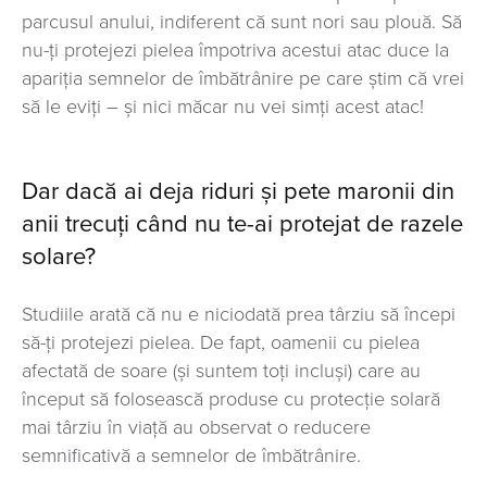
parcusul anului, indiferent că sunt nori sau plouă. Să
nu-ți protejezi pielea împotriva acestui atac duce la
apariția semnelor de îmbătrânire pe care știm că vrei
să le eviți – și nici măcar nu vei simți acest atac!
Dar dacă ai deja riduri și pete maronii din
anii trecuți când nu te-ai protejat de razele
solare?
Studiile arată că nu e niciodată prea târziu să începi
să-ți protejezi pielea. De fapt, oamenii cu pielea
afectată de soare (și suntem toți incluși) care au
început să folosească produse cu protecție solară
mai târziu în viață au observat o reducere
semnificativă a semnelor de îmbătrânire.