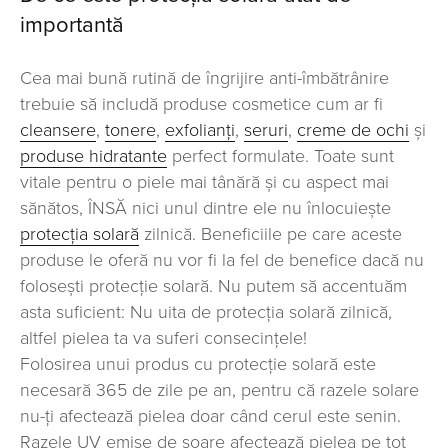
importantă
Cea mai bună rutină de îngrijire anti-îmbătrânire
trebuie să includă produse cosmetice cum ar fi
cleansere
,
tonere
,
exfolianți
,
seruri
,
creme de ochi
și
produse hidratante
perfect formulate. Toate sunt
vitale pentru o piele mai tânără și cu aspect mai
sănătos, ÎNSĂ nici unul dintre ele nu înlocuiește
protecția solară
zilnică. Beneficiile pe care aceste
produse le oferă nu vor fi la fel de benefice dacă nu
folosești protecție solară. Nu putem să accentuăm
asta suficient: Nu uita de protecția solară zilnică,
altfel pielea ta va suferi consecințele!
Folosirea unui produs cu protecție solară este
necesară 365 de zile pe an, pentru că razele solare
nu-ți afectează pielea doar când cerul este senin.
Razele UV emise de soare afectează pielea pe tot