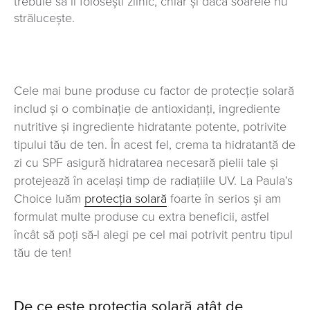
trebuie să îl folosești zilnic, chiar și dacă soarele nu
strălucește.
Cele mai bune produse cu factor de protecție solară
includ și o combinație de antioxidanți, ingrediente
nutritive și ingrediente hidratante potente, potrivite
tipului tău de ten. În acest fel, crema ta hidratantă de
zi cu SPF asigură hidratarea necesară pielii tale și
protejează în același timp de radiațiile UV. La Paula’s
Choice luăm
protecția solară
foarte în serios și am
formulat multe produse cu extra beneficii, astfel
încât să poți să-l alegi pe cel mai potrivit pentru tipul
tău de ten!
De ce este protecția solară atât de