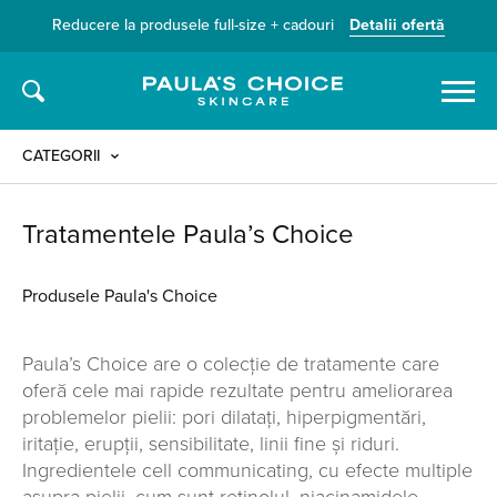
Reducere la produsele full-size + cadouri
Detalii ofertă
Caută
CATEGORII
Tratamentele Paula’s Choice
Produsele Paula's Choice
Paula’s Choice are o colecție de tratamente care
oferă cele mai rapide rezultate pentru ameliorarea
problemelor pielii: pori dilatați, hiperpigmentări,
iritație, erupții, sensibilitate, linii fine și riduri.
Ingredientele cell communicating, cu efecte multiple