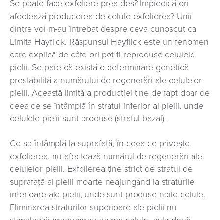
Se poate face exfoliere prea des? Împiedică ori
afectează producerea de celule exfolierea? Unii
dintre voi m-au întrebat despre ceva cunoscut ca
Limita Hayflick. Răspunsul Hayflick este un fenomen
care explică de câte ori pot fi reproduse celulele
pielii. Se pare că există o determinare genetică
prestabilită a numărului de regenerări ale celulelor
pielii. Această limită a producţiei ţine de fapt doar de
ceea ce se întâmplă în stratul inferior al pielii, unde
celulele pielii sunt produse (stratul bazal).
Ce se întâmplă la suprafață, în ceea ce privește
exfolierea, nu afectează numărul de regenerări ale
celulelor pielii. Exfolierea ţine strict de stratul de
suprafaţă al pielii moarte neajungând la straturile
inferioare ale pielii, unde sunt produse noile celule.
Eliminarea straturilor superioare ale pielii nu