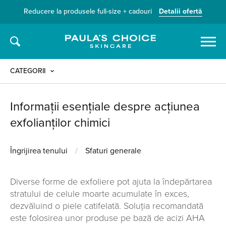
Reducere la produsele full-size + cadouri
Detalii ofertă
Caută
CATEGORII
Informații esențiale despre acțiunea
exfolianților chimici
Îngrijirea tenului
/
Sfaturi generale
Diverse forme de exfoliere pot ajuta la îndepărtarea
stratului de celule moarte acumulate în exces,
dezvăluind o piele catifelată. Soluția recomandată
este folosirea unor produse pe bază de acizi AHA