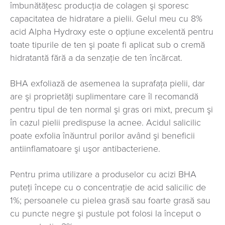
îmbunătăţesc producţia de colagen şi sporesc
capacitatea de hidratare a pielii. Gelul meu cu 8%
acid Alpha Hydroxy este o opţiune excelentă pentru
toate tipurile de ten şi poate fi aplicat sub o cremă
hidratantă fără a da senzaţie de ten încărcat.
BHA exfoliază de asemenea la suprafaţa pielii, dar
are şi proprietăţi suplimentare care îl recomandă
pentru tipul de ten normal şi gras ori mixt, precum şi
în cazul pielii predispuse la acnee. Acidul salicilic
poate exfolia înăuntrul porilor având şi beneficii
antiinflamatoare şi uşor antibacteriene.
Pentru prima utilizare a produselor cu acizi BHA
puteţi începe cu o concentraţie de acid salicilic de
1%; persoanele cu pielea grasă sau foarte grasă sau
cu puncte negre şi pustule pot folosi la început o