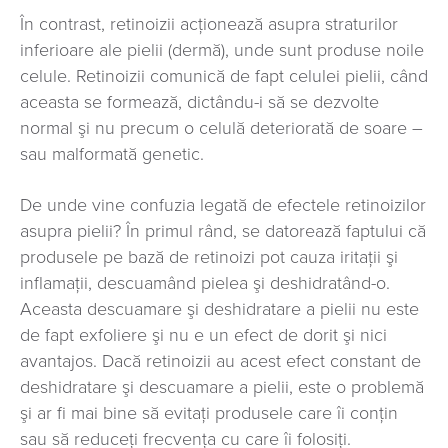
În contrast, retinoizii acționează asupra straturilor
inferioare ale pielii (dermă), unde sunt produse noile
celule. Retinoizii comunică de fapt celulei pielii, când
aceasta se formează, dictându-i să se dezvolte
normal şi nu precum o celulă deteriorată de soare –
sau malformată genetic.
De unde vine confuzia legată de efectele retinoizilor
asupra pielii? În primul rând, se datorează faptului că
produsele pe bază de retinoizi pot cauza iritaţii şi
inflamaţii, descuamând pielea şi deshidratând-o.
Aceasta descuamare şi deshidratare a pielii nu este
de fapt exfoliere şi nu e un efect de dorit şi nici
avantajos. Dacă retinoizii au acest efect constant de
deshidratare şi descuamare a pielii, este o problemă
şi ar fi mai bine să evitaţi produsele care îi conţin
sau să reduceţi frecvenţa cu care îi folosiţi.