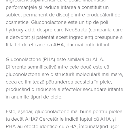
performanțele și reduce iritarea a constituit un
subiect permanent de discuție între producătorii de
cosmetice. Gluconolactone este un tip de poli
hydroxy acid, despre care NeoStrata (compania care
a dezvoltat şi patentat acest ingredient) presupune a
fi la fel de eficace ca AHA, dar mai puțin iritant.
Gluconolactone (PHA) este similară cu AHA.
Diferența semnificativă între cele două este că
gluconolactone are o structură moleculară mai mare,
ceea ce limitează pătrunderea acesteia în piele,
producând o reducere a efectelor secundare iritante
în anumite tipuri de piele.
Este, aşadar, gluconolactone mai bună pentru pielea
ta decât AHA? Cercetările indică faptul că AHA şi
PHA au efecte identice cu AHA, îmbunătăţind uşor