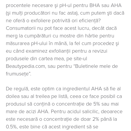
procentele necesare şi pH-ul pentru BHA sau AHA
(şi mulţi producători nu fac asta), cum putem şti dacă
ne oferă o exfoliere potrivită ori eficienţă?
Consumatorii nu pot face acest lucru, decât dacă
merg la cumpărături cu mostre din hârtie pentru
măsurarea pH-ului în mână, la fel cum procedez şi
eu când examinez exfolianţii pentru a revizui
produsele din cartea mea, pe site-ul
Beautypedia.com, sau pentru “Buletinele mele de
frumuseţe”.
De regulă, este optim ca ingredientul AHA să fie al
doilea sau al treilea pe listă, ceea ce face posibil ca
produsul să conţină o concentraţie de 5% sau mai
mare de acizi AHA. Pentru acidul salicilic, deoarece
este necesară o concentraţie de doar 2% până la
0.5%, este bine că acest ingredient să se