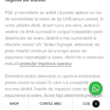
negative ale soarelui
FDA și cercetările au arătat că poate apărea un risc
de sensibilitate la soare de tip UVB (arsuri solare), în
urma utilizării AHA. Acest lucru are sens, având în
vedere că AHA lucrează în scopul îndepărtării pielii
deteriorate de soare, lăsând-o mai vulnerabilă la
efectele razelor UV. Stratul îngroşat, deteriorat, de
piele moartă construit de-a lungul anilor de
expunere neprotejată la soare, oferă într-o oarecare
măsură
protecţie împotriva soarelui
.
Eliminând stratul deteriorat cu ajutorul exfolianţilor,
pielea revine la modul în care s-a comportat când
era mai tânără, înainte de impactul creat de
expunerea la soare. Acest fapt determină pielea să
arate mai bine, dar creează, de asemenea, un risc
SHOP
CONTUL MEU
COȘ
0
reînnoit de vulnerabilitate la soare. Desigur, această