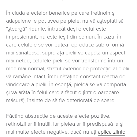
În ciuda efectelor benefice pe care tretinoin şi
adapalene le pot avea pe piele, nu vă aşteptaţi să
“şteargă” ridurile, întrucât deşi efectul este
impresionant, nu este ieşit din comun. În cazul în
care celulele se vor putea reproduce sub o formă
mai sănătoasă, suprafaţa pielii va capăta un aspect
mai neted, celulele pielii se vor transforma într-un
mod mai normal, stratul exterior de protecție al pielii
vă rămâne intact, îmbunătăţind constant reacţia de
vindecare a pielii. În esență, pielea se va comporta
şi va arăta în felul care a făcut-o (într-o oarecare
măsură), înainte de să fie deteriorată de soare.
Făcând abstracție de aceste efecte pozitive,
retinoizii ar fi inutili, iar pielea ar fi predispusă la şi
mai multe efecte negative, dacă nu aţi
aplica zilnic