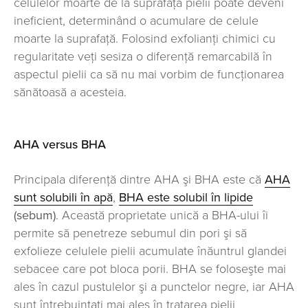
celulelor moarte de la suprafaţa pielii poate deveni
ineficient, determinând o acumulare de celule
moarte la suprafaţă. Folosind exfolianți chimici cu
regularitate veţi sesiza o diferenţă remarcabilă în
aspectul pielii ca să nu mai vorbim de funcţionarea
sănătoasă a acesteia.
AHA versus BHA
Principala diferenţă dintre AHA şi BHA este că
AHA
sunt solubili în apă
,
BHA este solubil în lipide
(sebum)
. Această proprietate unică a BHA-ului îi
permite să penetreze sebumul din pori şi să
exfolieze celulele pielii acumulate înăuntrul glandei
sebacee care pot bloca porii. BHA se foloseşte mai
ales în cazul pustulelor şi a punctelor negre, iar AHA
sunt întrebuinţaţi mai ales în tratarea pielii