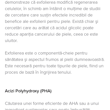
demonstreze că exfolierea modifică regenerarea
celulelor, în schimb am întâlnit o mulțime de studiii
de cercetare care susţin efectele incredibil de
benefice ale exfolierii pentru piele. Există chiar şi
cercetări care au arătat că acidul glicolic poate
reduce apariția cancerului de piele, ceea ce este
uluitor.
Exfolierea este o componentă-cheie pentru
sănătatea şi aspectul frumos al pielii dumneavoastră.
Este necesară pentru toate tipurile de piele, fiind un
proces de bază în îngrijirea tenului.
Acizi Polyhydroxy (PHA)
Căutarea unei forme eficiente de AHA sau a unui
ingredient suplimentar care poate îmbunătăți