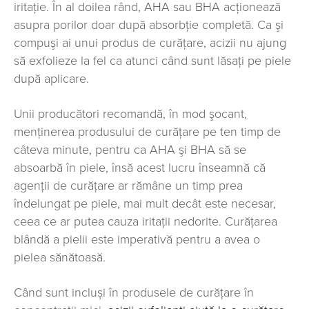
iritaţie. În al doilea rând, AHA sau BHA acţionează
asupra porilor doar după absorbţie completă. Ca şi
compuşi ai unui produs de curăţare, acizii nu ajung
să exfolieze la fel ca atunci când sunt lăsați pe piele
după aplicare.
Unii producători recomandă, în mod şocant,
menţinerea produsului de curăţare pe ten timp de
câteva minute, pentru ca AHA şi BHA să se
absoarbă în piele, însă acest lucru înseamnă că
agenţii de curăţare ar rămâne un timp prea
îndelungat pe piele, mai mult decât este necesar,
ceea ce ar putea cauza iritaţii nedorite. Curăţarea
blândă a pielii este imperativă pentru a avea o
pielea sănătoasă.
Când sunt incluși în produsele de curățare în