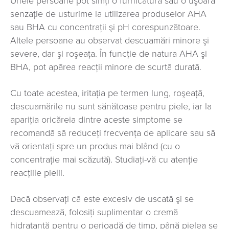
Unele persoane pot simți o furnicătură sau o uşoară
senzaţie de usturime la utilizarea produselor AHA
sau BHA cu concentraţii şi pH corespunzătoare.
Altele persoane au observat descuamări minore şi
severe, dar şi roşeaţa. În funcţie de natura AHA şi
BHA, pot apărea reacţii minore de scurtă durată.
Cu toate acestea, iritaţia pe termen lung, roşeaţă,
descuamările nu sunt sănătoase pentru piele, iar la
apariţia oricăreia dintre aceste simptome se
recomandă să reduceţi frecvenţa de aplicare sau să
vă orientaţi spre un produs mai blând (cu o
concentraţie mai scăzută). Studiaţi-vă cu atenţie
reacţiile pielii.
Dacă observaţi că este excesiv de uscată şi se
descuamează, folosiţi suplimentar o cremă
hidratantă pentru o perioadă de timp, până pielea se