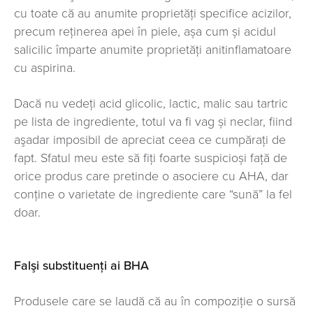
cu toate că au anumite proprietăți specifice acizilor,
precum reținerea apei în piele, așa cum și acidul
salicilic împarte anumite proprietăți anitinflamatoare
cu aspirina.
Dacă nu vedeți acid glicolic, lactic, malic sau tartric
pe lista de ingrediente, totul va fi vag și neclar, fiind
aşadar imposibil de apreciat ceea ce cumpăraţi de
fapt. Sfatul meu este să fiţi foarte suspicioși față de
orice produs care pretinde o asociere cu AHA, dar
conține o varietate de ingrediente care “sună” la fel
doar.
Falşi substituenţi ai BHA
Produsele care se laudă că au în compoziție o sursă