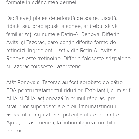
formate în adâncimea dermei.
Dacă aveți pielea deteriorată de soare, uscată,
ridată, sau predispusă la acnee, ar trebui să vă
familiarizaţi cu numele Retin-A, Renova, Differin,
Avita, și Tazorac, care conțin diferite forme de
retinoizi. Ingredientul activ din Retin-A, Avita și
Renova este tretinoine, Differin foloseşte adapalene
și Tazorac foloseşte Tazorotene.
Atât Renova și Tazorac au fost aprobate de către
FDA pentru tratamentul ridurilor. Exfolianţii, cum ar fi
AHA și BHA acționează în primul rând asupra
straturilor superioare ale pielii îmbunătăţindu-i
aspectul, integritatea și potențialul de protecție.
Ajută, de asemenea, la îmbunătăţirea funcţiilor
porilor.