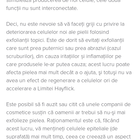
stimulează producerea de noi celule, cele două
funcții nu sunt interconectate.
Deci, nu este nevoie să vă faceți griji cu privire la
deteriorarea celulelor noi ale pielii folosind
exfolianţii topici. Este de dorit să evitaţi exfolianţii
care sunt prea puternici sau prea abrazivi (cazul
scruburilor), din cauza iritațiilor și inflamațiilor pe
care produsele le-ar putea cauza; acest lucru poate
afecta pielea mai mult decât a o ajuta, şi totuşi nu va
avea un efect de regenerare a celulelor ori de
accelerare a Limitei Hayflick.
Este posibil să fi auzit sau citit că unele companii de
cosmetice susţin că oamenii ar trebui să nu-şi mai
exfolieze pielea. Raționamentul este că, făcând
acest lucru, vă mențineți celulele epiteliale (de
suprafață) mai mult timp, ceea ce creează un aspect