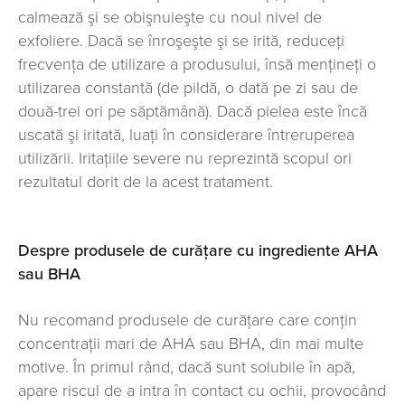
calmează şi se obişnuieşte cu noul nivel de
exfoliere. Dacă se înroşeşte şi se irită, reduceţi
frecvenţa de utilizare a produsului, însă menţineţi o
utilizarea constantă (de pildă, o dată pe zi sau de
două-trei ori pe săptămână). Dacă pielea este încă
uscată şi iritată, luaţi în considerare întreruperea
utilizării. Iritaţiile severe nu reprezintă scopul ori
rezultatul dorit de la acest tratament.
Despre produsele de curăţare cu ingrediente AHA
sau BHA
Nu recomand produsele de curăţare care conţin
concentrații mari de AHA sau BHA, din mai multe
motive. În primul rând, dacă sunt solubile în apă,
apare riscul de a intra în contact cu ochii, provocând