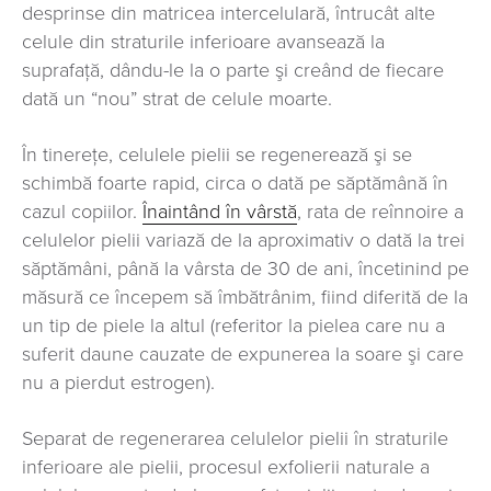
desprinse din matricea intercelulară, întrucât alte
celule din straturile inferioare avansează la
suprafaţă, dându-le la o parte şi creând de fiecare
dată un “nou” strat de celule moarte.
În tinereţe, celulele pielii se regenerează şi se
schimbă foarte rapid, circa o dată pe săptămână în
cazul copiilor.
Înaintând în vârstă
, rata de reînnoire a
celulelor pielii variază de la aproximativ o dată la trei
săptămâni, până la vârsta de 30 de ani, încetinind pe
măsură ce începem să îmbătrânim, fiind diferită de la
un tip de piele la altul (referitor la pielea care nu a
suferit daune cauzate de expunerea la soare şi care
nu a pierdut estrogen).
Separat de regenerarea celulelor pielii în straturile
inferioare ale pielii, procesul exfolierii naturale a