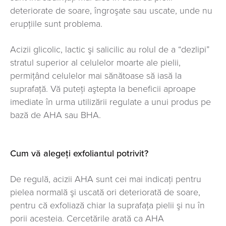
deteriorate de soare, îngroşate sau uscate, unde nu
erupţiile sunt problema.
Acizii glicolic, lactic şi salicilic au rolul de a “dezlipi”
stratul superior al celulelor moarte ale pielii,
permiţând celulelor mai sănătoase să iasă la
suprafaţă. Vă puteţi aştepta la beneficii aproape
imediate în urma utilizării regulate a unui produs pe
bază de AHA sau BHA.
Cum vă alegeţi exfoliantul potrivit?
De regulă, acizii AHA sunt cei mai indicaţi pentru
pielea normală şi uscată ori deteriorată de soare,
pentru că exfoliază chiar la suprafaţa pielii şi nu în
porii acesteia. Cercetările arată ca AHA