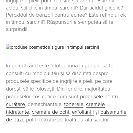
îngrijire a pielii pot fi folosite și care nu. Este ok
acidul salicilic în timpul sarcinii? Dar acidul glicolic?
Peroxidul de benzoil pentru acnee? Este retinolul ok
în timpul sarcinii? Răspunsurile s-ar putea să te
surprindă.
În primul rând este întotdeauna important să te
consulți cu medicul tău și să discutați despre
produsele specifice de îngrijire a pielii pe care
dorești să le folosești. Din fericire, majoritatea
produselor cosmetice cum sunt
produsele pentru
curățare
, demachiantele,
tonerele
,
cremele
hidratante
,
cremele de ochi
,
exfolianții
și
balsamurile
de buze
pot fi folosite pe toată durata sarcinii.