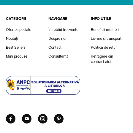
CATEGORII
NAVIGARE
INFO UTILE
Oferte speciale
Întrebări frecvente
Beneficii membri
Noutăți
Despre noi
Livrare și transport
Best Sellers
Contact
Politica de retur
Mini produse
Consultanță
Retragere din
contract aici