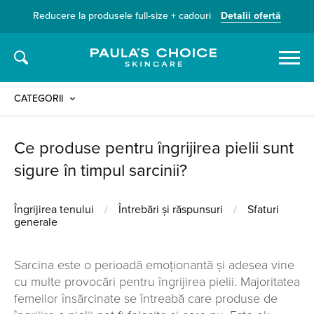
Reducere la produsele full-size + cadouri
Detalii ofertă
Caută
CATEGORII
Ce produse pentru îngrijirea pielii sunt
sigure în timpul sarcinii?
Îngrijirea tenului
/
Întrebări și răspunsuri
/
Sfaturi
generale
Sarcina este o perioadă emoționantă și adesea vine
cu multe provocări pentru îngrijirea pielii. Majoritatea
femeilor însărcinate se întreabă care produse de