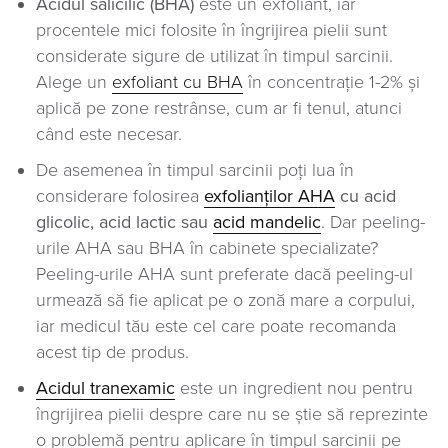
Acidul salicilic (BHA)
este un exfoliant, iar
procentele mici folosite în îngrijirea pielii sunt
considerate sigure de utilizat în timpul sarcinii.
Alege un
exfoliant cu BHA
în concentrație 1-2% și
aplică pe zone restrânse, cum ar fi tenul, atunci
când este necesar.
De asemenea în timpul sarcinii poți lua în
considerare folosirea
exfolianților AHA
cu acid
glicolic, acid lactic sau
acid mandelic
. Dar peeling-
urile AHA sau BHA în cabinete specializate?
Peeling-urile AHA sunt preferate dacă peeling-ul
urmează să fie aplicat pe o zonă mare a corpului,
iar medicul tău este cel care poate recomanda
acest tip de produs.
Acidul tranexamic
este un ingredient nou pentru
îngrijirea pielii despre care nu se știe să reprezinte
o problemă pentru aplicare în timpul sarcinii pe