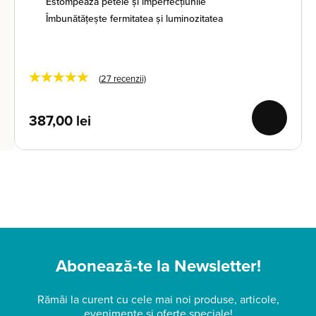
Estompează petele și imperfecțiunile
Îmbunătățește fermitatea și luminozitatea
★★★★★
(
27
recenzii)
387,00
lei
Abonează-te la Newsletter!
Rămâi la curent cu cele mai noi produse, articole,
evenimente și oferte speciale!