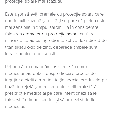
protecției solare mai scăzută.”
Este ușor să eviți cremele cu protecție solară care
conțin oxibenzonă și, dacă ți se pare că pielea este
mai sensibilă în timpul sarcinii, ia în considerare
folosirea
cremelor cu protecție solară
cu filtre
minerale ce au ca ingrediente active doar dioxid de
titan și/sau oxid de zinc, deoarece ambele sunt
ideale pentru tenul sensibil.
Reține că recomandăm insistent să comunici
medicului tău detalii despre fiecare produs de
îngrijire a pielii din rutina ta (în special produsele pe
bază de rețetă și medicamentele eliberate fără
prescripție medicală) pe care intenționezi să le
folosești în timpul sarcinii și să urmezi sfaturile
medicului.