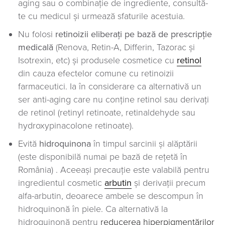
aging sau o combinație de ingrediente, consultă-
te cu medicul și urmează sfaturile acestuia.
Nu folosi
retinoizii eliberați pe bază de prescripție
medicală
(Renova, Retin-A, Differin, Tazorac și
Isotrexin, etc) și produsele cosmetice cu
retinol
din cauza efectelor comune cu retinoizii
farmaceutici. Ia în considerare ca alternativă un
ser anti-aging care nu conține retinol sau derivați
de retinol (retinyl retinoate, retinaldehyde sau
hydroxypinacolone retinoate).
Evită
hidroquinona
în timpul sarcinii și alăptării
(este disponibilă numai pe bază de rețetă în
România) . Aceeași precauție este valabilă pentru
ingredientul cosmetic
arbutin
și derivații precum
alfa-arbutin, deoarece ambele se descompun în
hidroquinonă în piele. Ca alternativă la
hidroquinonă pentru
reducerea hiperpigmentărilor