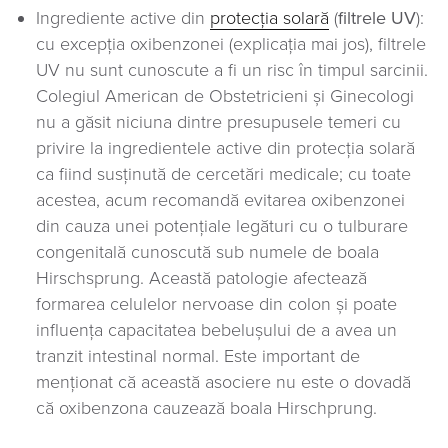
Ingrediente active din
protecția solară
(
filtrele UV
):
cu excepția oxibenzonei (explicația mai jos), filtrele
UV nu sunt cunoscute a fi un risc în timpul sarcinii.
Colegiul American de Obstetricieni și Ginecologi
nu a găsit niciuna dintre presupusele temeri cu
privire la ingredientele active din protecția solară
ca fiind susținută de cercetări medicale; cu toate
acestea, acum recomandă evitarea oxibenzonei
din cauza unei potențiale legături cu o tulburare
congenitală cunoscută sub numele de boala
Hirschsprung. Această patologie afectează
formarea celulelor nervoase din colon și poate
influența capacitatea bebelușului de a avea un
tranzit intestinal normal. Este important de
menționat că această asociere nu este o dovadă
că oxibenzona cauzează boala Hirschprung.