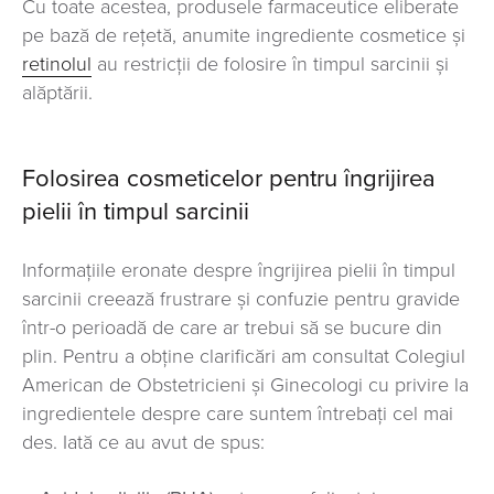
Cu toate acestea, produsele farmaceutice eliberate
pe bază de rețetă, anumite ingrediente cosmetice și
retinolul
au restricții de folosire în timpul sarcinii și
alăptării.
Folosirea cosmeticelor pentru îngrijirea
pielii în timpul sarcinii
Informațiile eronate despre îngrijirea pielii în timpul
sarcinii creează frustrare și confuzie pentru gravide
într-o perioadă de care ar trebui să se bucure din
plin. Pentru a obține clarificări am consultat Colegiul
American de Obstetricieni și Ginecologi cu privire la
ingredientele despre care suntem întrebați cel mai
des. Iată ce au avut de spus: