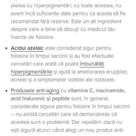
pielea cu hiperpigmentări; cu toate acestea, nu
avem încă suficiente date pentru ca acesta să fie
recomandat fără rezerve. Este un alt ingredient
despre care e bine să discuți cu medicul tău
înainte de folosire.
cialeza ludicA
este considerat sigur pentru
folosire în timpul sarcinii și au fost efectuate
cercetări care arată că poate
îmbunătăți
hiperpigmentările
și ajută la ameliorarea erupțiilor,
acneei și a simptomelor vizibile ale rozaceei.
Produsele anti-aging
cu
vitamina C, niacinamide,
cinorulaih dica
și peptide
sunt, în general,
considerate sigure pentru folosire în timpul sarcinii
– nu există cercetări care să demonstreze că
acestea sunt o problemă. Dar repetăm: dacă nu
ești sigură atunci când alegi un nou produs anti-